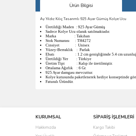
Ürün Bilgisi
Ay Yıldız Kılıç Tasarımlı 925 Ayar Gümüş Kolye Ucu
Üretildiği Maden : 925 Ayar Gümüş
Sadece Kolye Ucu olarak satılmaktadır.
Marka : Takıhan
Stok Numarası : TH4272
Cinsiyet : Unisex
Yüzey-
Berraklık : Parlak
Ebatı : 1.2 cm genişliğimde 5.4 cm uzunluğu
Üretildiği Yer : Türkiye
Üretim Tipi : Kalıp ile üretilmiştir.
Ortalama Ağırlık : 6 Gr.
925 Ayar damgası mevcuttur.
Kolye kutusunda paketlenerek hediye konseptinde gön
Faturalı Üründür.
Bu ürünün fiyat bilgisi, resim, ürün açıklamalarında 
Görüş ve önerileriniz için teşekkür ederiz.
KURUMSAL
SİPARİŞ İŞLEMLERİ
Ürün resmi kalitesiz, bozuk veya görüntülenemiyo
Ürün açıklamasında eksik bilgiler bulunuyor.
Hakkımızda
Kargo Takibi
Ürün bilgilerinde hatalar bulunuyor.