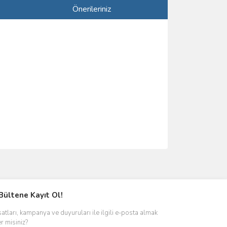
Önerileriniz
ımıza iletebilirsiniz.
Bültene Kayıt Ol!
satları, kampanya ve duyuruları ile ilgili e-posta almak
er misiniz?