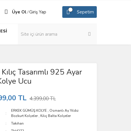
Üye Ol
Giriş Yap
Sepetim
/
ESİ
 Kılıç Tasarımlı 925 Ayar
olye Ucu
99,00 TL
4.399,00 TL
ERKEK GÜMÜŞ KOLYE
,
Osmanlı Ay Yıldız
Bozkurt Kolyeler
,
Kılıç Balta Kolyeler
Takıhan