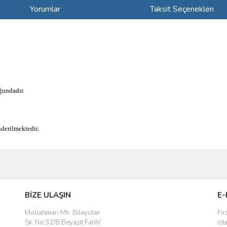
Yorumlar
Taksit Seçenekleri
ndadır.
derilmektedir.
ve diğer konularda yetersiz gördüğünüz noktaları öneri formunu kullanarak taraf
Bu ürüne ilk yorumu siz yapın!
BİZE ULAŞIN
E-
r.
Yorum Yaz
Mollafenari Mh. Bileyciler
Fır
Sk. No:32/B Beyazıt Fatih/
ist