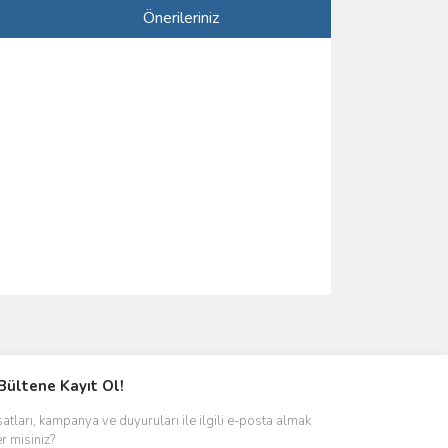
Önerileriniz
ımıza iletebilirsiniz.
Bültene Kayıt Ol!
satları, kampanya ve duyuruları ile ilgili e-posta almak
er misiniz?