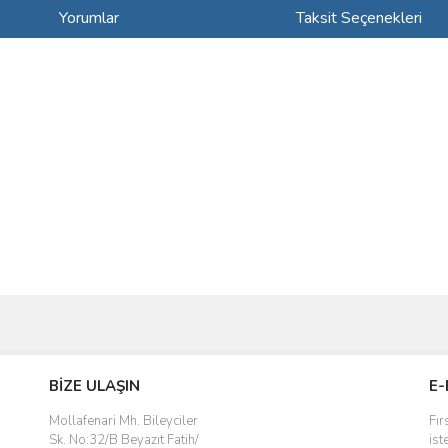
Yorumlar
Taksit Seçenekleri
ve diğer konularda yetersiz gördüğünüz noktaları öneri formunu kullanarak taraf
Bu ürüne ilk yorumu siz yapın!
BİZE ULAŞIN
E-
r.
Yorum Yaz
Mollafenari Mh. Bileyciler
Fır
Sk. No:32/B Beyazıt Fatih/
ist