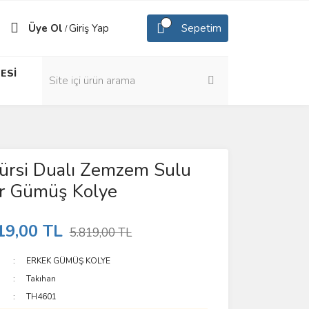
Üye Ol
Giriş Yap
Sepetim
/
ESİ
ürsi Dualı Zemzem Sulu
r Gümüş Kolye
19,00 TL
5.819,00 TL
ERKEK GÜMÜŞ KOLYE
Takıhan
TH4601