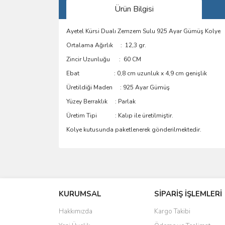
Ürün Bilgisi
Ayetel Kürsi Dualı Zemzem Sulu 925 Ayar Gümüş Kolye
Ortalama Ağırlık : 12,3 gr.
Zincir Uzunluğu : 60 CM
Ebat : 0,8 cm uzunluk x 4,9 cm genişlik
Üretildiği Maden : 925 Ayar Gümüş
Yüzey Berraklık : Parlak
Üretim Tipi : Kalıp ile üretilmiştir.
Kolye kutusunda paketlenerek gönderilmektedir.
Bu ürünün fiyat bilgisi, resim, ürün açıklamalarında 
Görüş ve önerileriniz için teşekkür ederiz.
KURUMSAL
SİPARİŞ İŞLEMLERİ
Ürün resmi kalitesiz, bozuk veya görüntülenemiyo
Ürün açıklamasında eksik bilgiler bulunuyor.
Hakkımızda
Kargo Takibi
Ürün bilgilerinde hatalar bulunuyor.