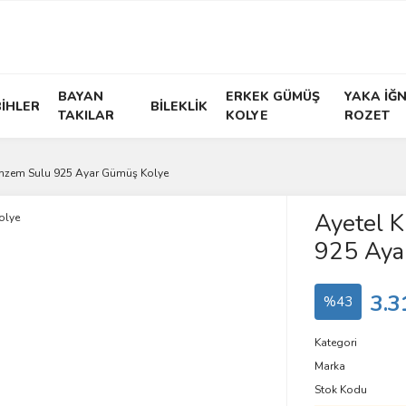
BAYAN
ERKEK GÜMÜŞ
YAKA İĞN
İHLER
BİLEKLİK
TAKILAR
KOLYE
ROZET
emzem Sulu 925 Ayar Gümüş Kolye
Ayetel K
925 Aya
3.3
%43
Kategori
Marka
Stok Kodu