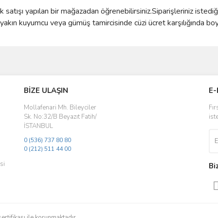
satışı yapılan bir mağazadan öğrenebilirsiniz.Siparişleriniz istedi
kın kuyumcu veya gümüş tamircisinde cüzi ücret karşılığında boyun
ve diğer konularda yetersiz gördüğünüz noktaları öneri formunu kullanarak taraf
Bu ürüne ilk yorumu siz yapın!
BİZE ULAŞIN
E-
r.
Yorum Yaz
Mollafenari Mh. Bileyciler
Fır
Sk. No:32/B Beyazıt Fatih/
ist
İSTANBUL
0 (536) 737 80 80
0 (212) 511 44 00
si
Bi
Gönder
sertifikası ile korunmaktadır.