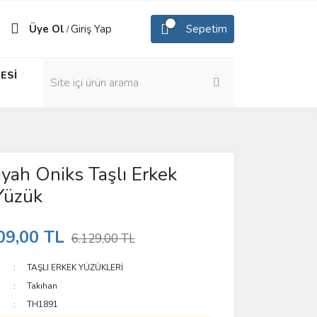
Üye Ol
Giriş Yap
Sepetim
/
ESİ
yah Oniks Taşlı Erkek
Yüzük
09,00 TL
6.129,00 TL
TAŞLI ERKEK YÜZÜKLERİ
Takıhan
TH1891