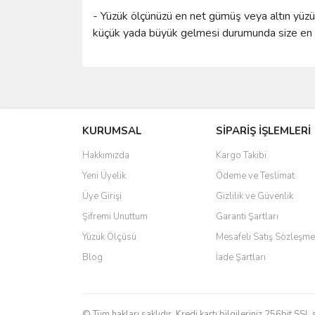
- Yüzük ölçünüzü en net gümüş veya altın yüzük 
küçük yada büyük gelmesi durumunda size en ya
Bu ürünün fiyat bilgisi, resim, ürün açıklamalarında 
Görüş ve önerileriniz için teşekkür ederiz.
KURUMSAL
SİPARİŞ İŞLEMLERİ
Ürün resmi kalitesiz, bozuk veya görüntülenemiyo
Ürün açıklamasında eksik bilgiler bulunuyor.
Hakkımızda
Kargo Takibi
Ürün bilgilerinde hatalar bulunuyor.
Yeni Üyelik
Ödeme ve Teslimat
Ürün fiyatı diğer sitelerden daha pahalı.
Üye Girişi
Gizlilik ve Güvenlik
Bu ürüne benzer farklı alternatifler olmalı.
Şifremi Unuttum
Garanti Şartları
Yüzük Ölçüsü
Mesafeli Satış Sözleşme
Blog
İade Şartları
© Tüm hakları saklıdır. Kredi kartı bilgileriniz 256bit SSL 