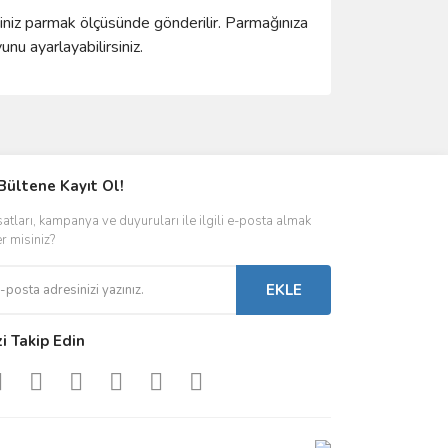
ğiniz parmak ölçüsünde gönderilir. Parmağınıza
u ayarlayabilirsiniz.
ımıza iletebilirsiniz.
Bültene Kayıt Ol!
satları, kampanya ve duyuruları ile ilgili e-posta almak
er misiniz?
EKLE
zi Takip Edin