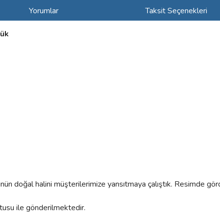
Yorumlar
Taksit Seçenekleri
zük
rünün doğal halini müşterilerimize yansıtmaya çalıştık. Resimde gör
utusu ile gönderilmektedir.