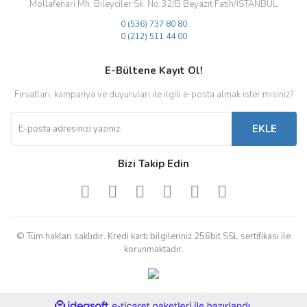
Mollafenari Mh. Bileyciler Sk. No:32/B Beyazıt Fatih/İSTANBUL
0 (536) 737 80 80
0 (212) 511 44 00
E-Bültene Kayıt Ol!
Fırsatları, kampanya ve duyuruları ile ilgili e-posta almak ister misiniz?
EKLE
Bizi Takip Edin
© Tüm hakları saklıdır. Kredi kartı bilgileriniz 256bit SSL sertifikası ile
korunmaktadır.
ile
ideasoft
e-