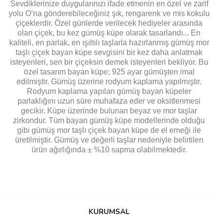
Sevdiklerinize duygularınızı ifade etmenin en özel ve zarif
yolu O’na gönderebileceğiniz şık, rengarenk ve mis kokulu
çiçeklerdir. Özel günlerde verilecek hediyeler arasında
olan çiçek, bu kez gümüş küpe olarak tasarlandı... En
kaliteli, en parlak, en ışıltılı taşlarla hazırlanmış gümüş mor
taşlı çiçek bayan küpe sevgisini bir kez daha anlatmak
isteyenleri, sen bir çiçeksin demek isteyenleri bekliyor. Bu
özel tasarım bayan küpe; 925 ayar gümüşten imal
edilmiştir. Gümüş üzerine rodyum kaplama yapılmıştır.
Rodyum kaplama yapılan gümüş bayan küpeler
parlaklığını uzun süre muhafaza eder ve oksitlenmesi
gecikir. Küpe üzerinde bulunan beyaz ve mor taşlar
zirkondur. Tüm bayan gümüş küpe modellerinde olduğu
gibi gümüş mor taşlı çiçek bayan küpe de el emeği ile
üretilmiştir. Gümüş ve değerli taşlar nedeniyle belirtilen
ürün ağırlığında ± %10 sapma olabilmektedir.
Bu ürünün fiyat bilgisi, resim, ürün açıklamalarında ve diğer
konularda yetersiz gördüğünüz noktaları öneri formunu kullanarak
Bu ürüne ilk yorumu siz yapın!
KURUMSAL
tarafımıza iletebilirsiniz.