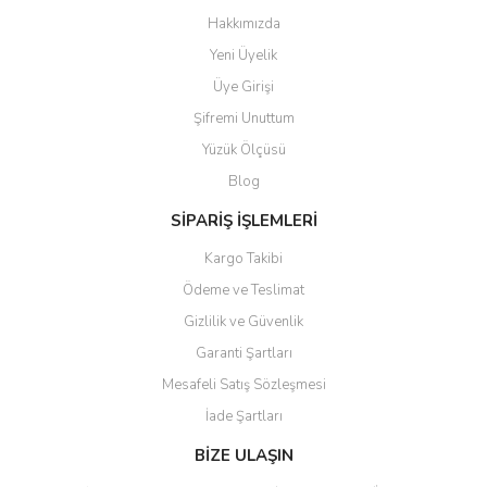
Görüş ve önerileriniz için teşekkür ederiz.
Hakkımızda
Yorum Yaz
Yeni Üyelik
Ürün resmi kalitesiz, bozuk veya görüntülenemiyor.
Üye Girişi
Ürün açıklamasında eksik bilgiler bulunuyor.
Şifremi Unuttum
Ürün bilgilerinde hatalar bulunuyor.
Yüzük Ölçüsü
Ürün fiyatı diğer sitelerden daha pahalı.
Blog
Bu ürüne benzer farklı alternatifler olmalı.
SİPARİŞ İŞLEMLERİ
Kargo Takibi
Ödeme ve Teslimat
Gizlilik ve Güvenlik
Gönder
Garanti Şartları
Mesafeli Satış Sözleşmesi
İade Şartları
BİZE ULAŞIN