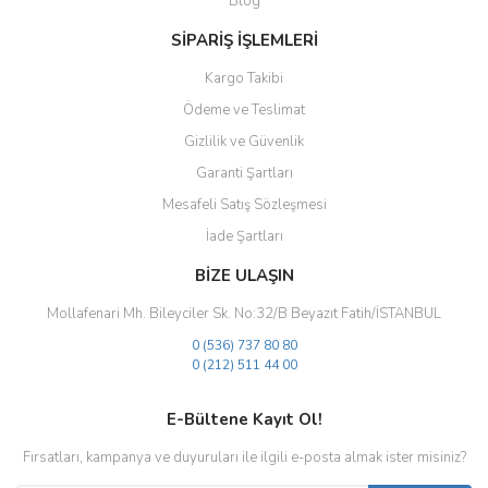
Blog
Bu ürüne benzer farklı alternatifler olmalı.
SİPARİŞ İŞLEMLERİ
Kargo Takibi
Ödeme ve Teslimat
Gizlilik ve Güvenlik
Gönder
Garanti Şartları
Mesafeli Satış Sözleşmesi
İade Şartları
BİZE ULAŞIN
Mollafenari Mh. Bileyciler Sk. No:32/B Beyazıt Fatih/İSTANBUL
0 (536) 737 80 80
0 (212) 511 44 00
E-Bültene Kayıt Ol!
Fırsatları, kampanya ve duyuruları ile ilgili e-posta almak ister misiniz?