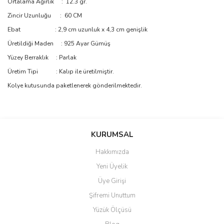
Ortalama Ağırlık : 12.3 gr.
Zincir Uzunluğu : 60 CM
Ebat : 2,9 cm uzunluk x 4,3 cm genişlik
Üretildiği Maden : 925 Ayar Gümüş
Yüzey Berraklık : Parlak
Üretim Tipi : Kalıp ile üretilmiştir.
Kolye kutusunda paketlenerek gönderilmektedir.
Bu ürünün fiyat bilgisi, resim, ürün açıklamalarında ve diğer
konularda yetersiz gördüğünüz noktaları öneri formunu kullanarak
Bu ürüne ilk yorumu siz yapın!
KURUMSAL
tarafımıza iletebilirsiniz.
Görüş ve önerileriniz için teşekkür ederiz.
Hakkımızda
Yorum Yaz
Yeni Üyelik
Ürün resmi kalitesiz, bozuk veya görüntülenemiyor.
Üye Girişi
Ürün açıklamasında eksik bilgiler bulunuyor.
Şifremi Unuttum
Ürün bilgilerinde hatalar bulunuyor.
Yüzük Ölçüsü
Ürün fiyatı diğer sitelerden daha pahalı.