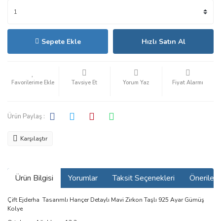
Sepete Ekle
Hızlı Satın Al
Tavsiye Et
Yorum Yaz
Fiyat Alarmı
Ürün Paylaş :
Karşılaştır
Ürün Bilgisi
Yorumlar
Taksit Seçenekleri
Önerilerin
Çift Ejderha Tasarımlı Hançer Detaylı Mavi Zirkon Taşlı 925 Ayar Gümüş
Kolye