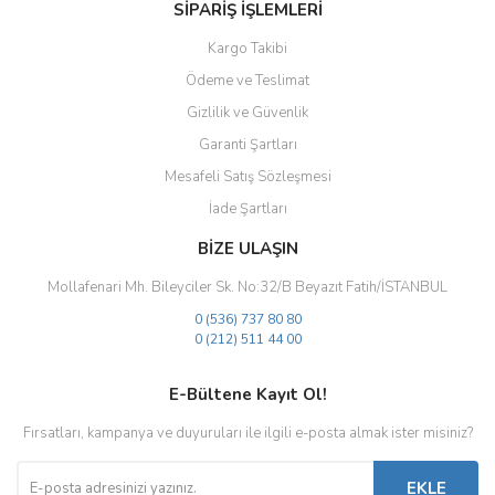
SİPARİŞ İŞLEMLERİ
Kargo Takibi
Ödeme ve Teslimat
Gizlilik ve Güvenlik
Gönder
Garanti Şartları
Mesafeli Satış Sözleşmesi
İade Şartları
BİZE ULAŞIN
Mollafenari Mh. Bileyciler Sk. No:32/B Beyazıt Fatih/İSTANBUL
0 (536) 737 80 80
0 (212) 511 44 00
E-Bültene Kayıt Ol!
Fırsatları, kampanya ve duyuruları ile ilgili e-posta almak ister misiniz?
EKLE