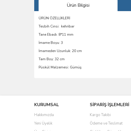
Ürün Bilgisi
ÜRÜN ÖZELLİKLERİ
Tesbih Cinsi: kehribar
Tane Ebadı: 8*11 mm
İmame Boyu: 3
İmameden Uzunluk: 20 cm
Tam Boy: 32 cm
Püskül Malzemesi: Gümüş
Bu ürünün fiyat bilgisi, resim, ürün açıklamalarında 
Görüş ve önerileriniz için teşekkür ederiz.
KURUMSAL
SİPARİŞ İŞLEMLERİ
Ürün resmi kalitesiz, bozuk veya görüntülenemiyo
Ürün açıklamasında eksik bilgiler bulunuyor.
Hakkımızda
Kargo Takibi
Ürün bilgilerinde hatalar bulunuyor.
Yeni Üyelik
Ödeme ve Teslimat
Ürün fiyatı diğer sitelerden daha pahalı.