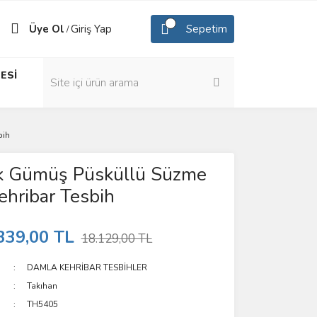
Üye Ol
Giriş Yap
Sepetim
/
ESİ
bih
nk Gümüş Püsküllü Süzme
hribar Tesbih
339,00 TL
18.129,00 TL
DAMLA KEHRİBAR TESBİHLER
Takıhan
TH5405