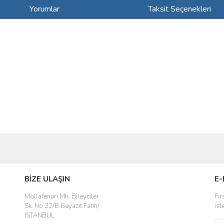
Yorumlar
Taksit Seçenekleri
ve diğer konularda yetersiz gördüğünüz noktaları öneri formunu kullanarak taraf
Bu ürüne ilk yorumu siz yapın!
BİZE ULAŞIN
E-
r.
Yorum Yaz
Mollafenari Mh. Bileyciler
Fır
Sk. No:32/B Beyazıt Fatih/
ist
İSTANBUL