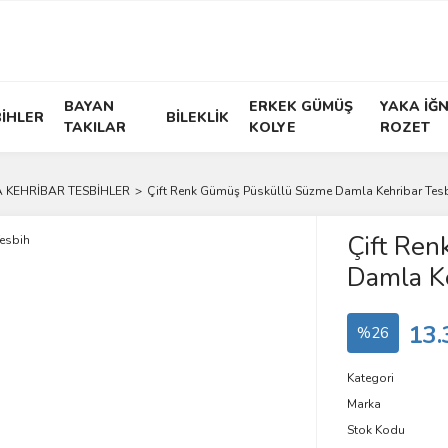
BAYAN
ERKEK GÜMÜŞ
YAKA İĞN
İHLER
BİLEKLİK
TAKILAR
KOLYE
ROZET
 KEHRİBAR TESBİHLER
Çift Renk Gümüş Püsküllü Süzme Damla Kehribar Tes
Çift Re
Damla Ke
13.
%26
Kategori
Marka
Stok Kodu