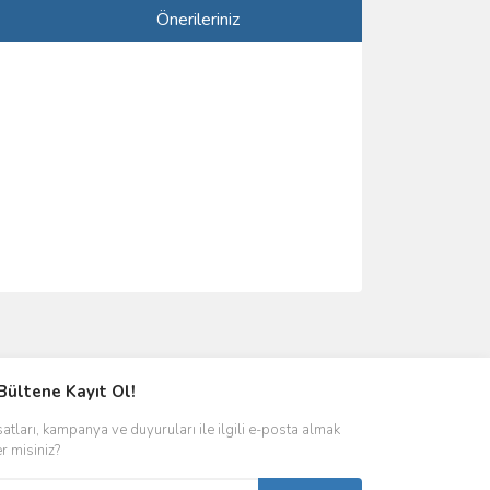
Önerileriniz
ımıza iletebilirsiniz.
Bültene Kayıt Ol!
satları, kampanya ve duyuruları ile ilgili e-posta almak
er misiniz?