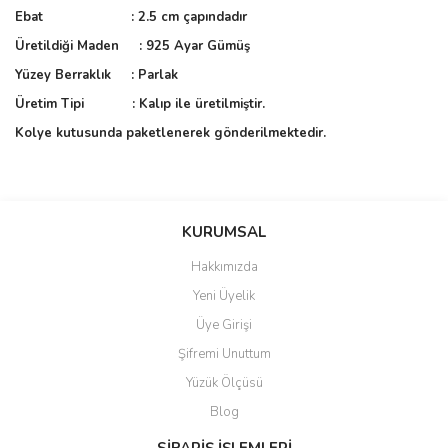
Ebat : 2.5 cm çapındadır
Üretildiği Maden : 925 Ayar Gümüş
Yüzey Berraklık : Parlak
Üretim Tipi : Kalıp ile üretilmiştir.
Kolye kutusunda paketlenerek gönderilmektedir.
Bu ürünün fiyat bilgisi, resim, ürün açıklamalarında ve diğer
konularda yetersiz gördüğünüz noktaları öneri formunu kullanarak
Bu ürüne ilk yorumu siz yapın!
KURUMSAL
tarafımıza iletebilirsiniz.
Görüş ve önerileriniz için teşekkür ederiz.
Hakkımızda
Yorum Yaz
Yeni Üyelik
Ürün resmi kalitesiz, bozuk veya görüntülenemiyor.
Üye Girişi
Ürün açıklamasında eksik bilgiler bulunuyor.
Şifremi Unuttum
Ürün bilgilerinde hatalar bulunuyor.
Yüzük Ölçüsü
Ürün fiyatı diğer sitelerden daha pahalı.
Blog
Bu ürüne benzer farklı alternatifler olmalı.