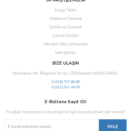
SİPARİŞ İŞLEMLERİ
Kargo Takibi
Ödeme ve Teslimat
Gizlilik ve Güvenlik
Gönder
Garanti Şartları
Mesafeli Satış Sözleşmesi
İade Şartları
BİZE ULAŞIN
Mollafenari Mh. Bileyciler Sk. No:32/B Beyazıt Fatih/İSTANBUL
0 (536) 737 80 80
0 (212) 511 44 00
E-Bültene Kayıt Ol!
Fırsatları, kampanya ve duyuruları ile ilgili e-posta almak ister misiniz?
EKLE