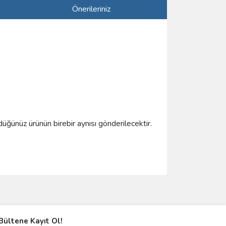
Önerileriniz
düğünüz ürünün birebir aynısı gönderilecektir.
ımıza iletebilirsiniz.
Bültene Kayıt Ol!