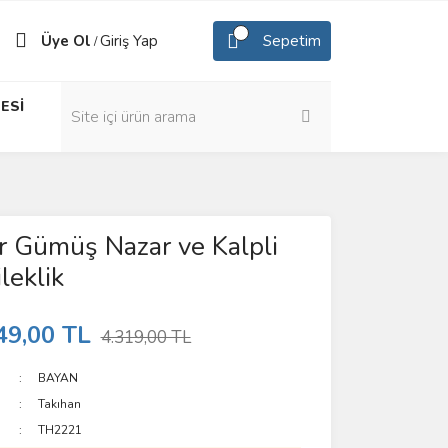
Üye Ol
Giriş Yap
Sepetim
/
ESİ
 Gümüş Nazar ve Kalpli
leklik
49,00 TL
4.319,00 TL
BAYAN
Takıhan
TH2221