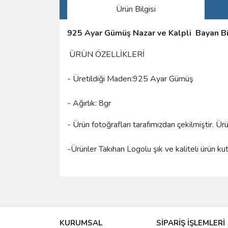
Ürün Bilgisi
925 Ayar Gümüş Nazar ve Kalpli Bayan Bi
ÜRÜN ÖZELLİKLERİ
- Üretildiği Maden:925 Ayar Gümüş
- Ağırlık: 8gr
- Ürün fotoğrafları tarafımızdan çekilmiştir. Ü
-Ürünler Takıhan Logolu şık ve kaliteli ürün ku
Bu ürünün fiyat bilgisi, resim, ürün açıklamalarında 
Görüş ve önerileriniz için teşekkür ederiz.
KURUMSAL
SİPARİŞ İŞLEMLERİ
Ürün resmi kalitesiz, bozuk veya görüntülenemiyo