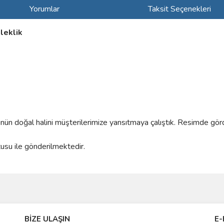
Yorumlar
Taksit Seçenekleri
leklik
rünün doğal halini müşterilerimize yansıtmaya çalıştık. Resimde gör
tusu ile gönderilmektedir.
ve diğer konularda yetersiz gördüğünüz noktaları öneri formunu kullanarak taraf
Bu ürüne ilk yorumu siz yapın!
BİZE ULAŞIN
E-
r.