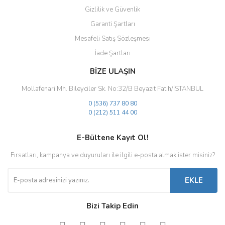
Gizlilik ve Güvenlik
Gönder
Garanti Şartları
Mesafeli Satış Sözleşmesi
İade Şartları
BİZE ULAŞIN
Mollafenari Mh. Bileyciler Sk. No:32/B Beyazıt Fatih/İSTANBUL
0 (536) 737 80 80
0 (212) 511 44 00
E-Bültene Kayıt Ol!
Fırsatları, kampanya ve duyuruları ile ilgili e-posta almak ister misiniz?
EKLE
Bizi Takip Edin