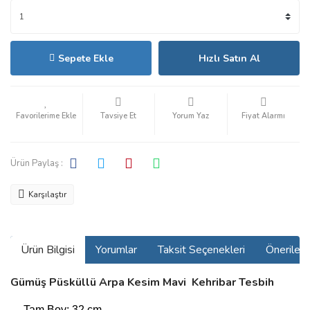
Sepete Ekle
Hızlı Satın Al
Tavsiye Et
Yorum Yaz
Fiyat Alarmı
Ürün Paylaş :
Karşılaştır
Ürün Bilgisi
Yorumlar
Taksit Seçenekleri
Önerilerin
Gümüş Püsküllü Arpa Kesim Mavi Kehribar Tesbih
Tam Boy: 32 cm