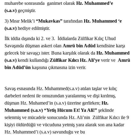
muharebe sonrasında ganimet olarak
Hz. Muhammed’e
(s.a.v)
geçmiştir.
3) Mısır Melik’i
“Mukavkas”
tarafından
Hz. Muhammed ‘e
(s.a.v)
hediye edilmiştir.
İlk iddia dışında ki 2. ve 3. İddialarda Zülfikar Kılıç Uhud
Savaşında düşman askeri olan
Amrü bin Adüd
kendisine karşı
gelecek bir savaşçı ister. Buna karşılık olarak da
Hz. Muhammed
(s.a.v)
kendi kullandığı
Zülfikar Kılıcı Hz. Ali’ye
verir ve
Amrü
bin Adüd’ün
kaşısına çıkmasına izin verir.
Savaş esnasında Hz. Muhammed(s.a.v) atılan taşlar ve kılıç
darbeleri nedeni ile omuzundan yaralanmış ve dişi kırılmış,
düşman Hz. Muhamed’in (s.a.v) üzerine gerlirken;
Hz.
Muhammed (s.a.v) “Yetiş Hücum Et! Ya Ali!”
şeklinde
selenmiş ve mücadele sonucunda Hz. Ali’nin Zülfikar Kılıcı ile 9
kişiyi öldürdüğü ve vücuduna yetmiş yara alarak son ana kadar
Hz. Muhammed’i (s.a.v) savunduğu ve bu