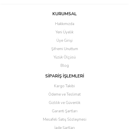
Bu ürünün fiyat bilgisi, resim, ürün açıklamalarında ve diğer
konularda yetersiz gördüğünüz noktaları öneri formunu kullanarak
Bu ürüne ilk yorumu siz yapın!
KURUMSAL
tarafımıza iletebilirsiniz.
Görüş ve önerileriniz için teşekkür ederiz.
Hakkımızda
Yorum Yaz
Yeni Üyelik
Ürün resmi kalitesiz, bozuk veya görüntülenemiyor.
Üye Girişi
Ürün açıklamasında eksik bilgiler bulunuyor.
Şifremi Unuttum
Ürün bilgilerinde hatalar bulunuyor.
Yüzük Ölçüsü
Ürün fiyatı diğer sitelerden daha pahalı.
Blog
Bu ürüne benzer farklı alternatifler olmalı.
SİPARİŞ İŞLEMLERİ
Kargo Takibi
Ödeme ve Teslimat
Gizlilik ve Güvenlik
Gönder
Garanti Şartları
Mesafeli Satış Sözleşmesi
İade Şartları