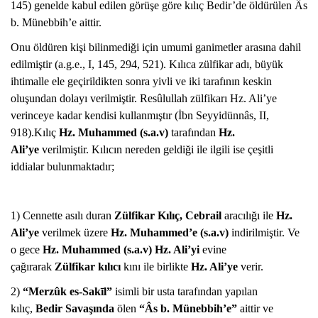
145) genelde kabul edilen görüşe göre kılıç Bedir’de öldürülen Âs
b. Münebbih’e aittir.
Onu öldüren kişi bilinmediği için umumi ganimetler arasına dahil
edilmiştir (a.g.e., I, 145, 294, 521). Kılıca zülfikar adı, büyük
ihtimalle ele geçirildikten sonra yivli ve iki tarafının keskin
oluşundan dolayı verilmiştir. Resûlullah zülfikarı Hz. Ali’ye
verinceye kadar kendisi kullanmıştır (İbn Seyyidünnâs, II,
918).Kılıç
Hz. Muhammed (s.a.v)
tarafından
Hz.
Ali’ye
verilmiştir. Kılıcın nereden geldiği ile ilgili ise çeşitli
iddialar bulunmaktadır;
1) Cennette asılı duran
Zülfikar Kılıç, Cebrail
aracılığı ile
Hz.
Ali’ye
verilmek üzere
Hz. Muhammed’e (s.a.v)
indirilmiştir. Ve
o gece
Hz. Muhammed (s.a.v) Hz. Ali’yi
evine
çağırarak
Zülfikar kılıcı
kını ile birlikte
Hz. Ali’ye
verir.
2)
“Merzûk es-Sakīl”
isimli bir usta tarafından yapılan
kılıç,
Bedir Savaşında
ölen
“Âs b. Münebbih’e”
aittir ve