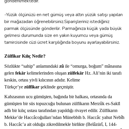
gönderilmektedir.
-Yüzük ölçünüzü en net gümüş veya altın yüzük satışı yapılan
bir mağazadan öğrenebilirsiniz.Siparişleriniz istediğiniz
parmak ölçüsünde gönderilir. Parmağınıza küçük yada büyük
gelmesi durumunda size en yakın kuyumcu veya gümüş
tamircisinde cüzi ücret karşılığında boyunu ayarlayabilirsiniz.
Zülfikar Kılıç Nedir?
Sözlükte “sahip” anlamındaki
zû
ile “omurga, boğum” mânasına
gelen
fekār
kelimelerinden oluşan
zülfekār
Hz. Ali’nin iki tarafı
keskin, ortası yivli kılıcının adıdır. Kelime
Türkçe’ye
zülfikar
şeklinde geçmiştir.
Kabzasının ucu gümüşten, bağında bir halkası, ortasında da
gümüşten bir süs topuzcuğu bulunan zülfikarın Merzûk es-Sakīl
adlı bir kılıç ustası tarafından yapıldığı rivayet edilir. Zülfikarın
Mekke’de Haccâcoğulları’ndan Münebbih b. Haccâc yahut Nebîh
b. Haccâc’a ait olduğu zikredilmekle birlikte (Belâzürî, I, 144-