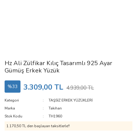
Hz Ali Zülfikar Kılıç Tasarımlı 925 Ayar
Gümüş Erkek Yüzük
3.309,00 TL
%33
4.939,00 TL
Kategori
TAŞSIZ ERKEK YÜZÜKLERİ
Marka
Takıhan
Stok Kodu
TH1960
1.170,50 TL den başlayan taksitlerle!!