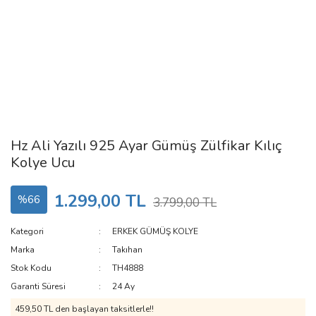
Hz Ali Yazılı 925 Ayar Gümüş Zülfikar Kılıç
Kolye Ucu
1.299,00 TL
%66
3.799,00 TL
Kategori
ERKEK GÜMÜŞ KOLYE
Marka
Takıhan
Stok Kodu
TH4888
Garanti Süresi
24 Ay
459,50 TL den başlayan taksitlerle!!