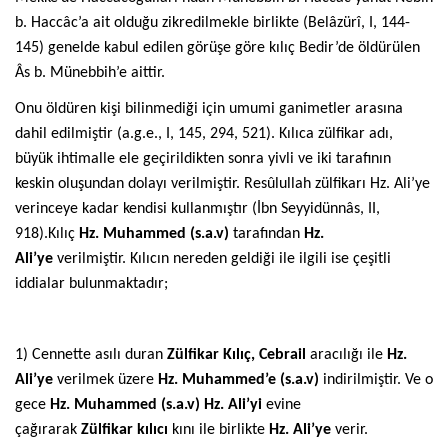
b. Haccâc’a ait olduğu zikredilmekle birlikte (Belâzürî, I, 144-
145) genelde kabul edilen görüşe göre kılıç Bedir’de öldürülen
Âs b. Münebbih’e aittir.
Onu öldüren kişi bilinmediği için umumi ganimetler arasına
dahil edilmiştir (a.g.e., I, 145, 294, 521). Kılıca zülfikar adı,
büyük ihtimalle ele geçirildikten sonra yivli ve iki tarafının
keskin oluşundan dolayı verilmiştir. Resûlullah zülfikarı Hz. Ali’ye
verinceye kadar kendisi kullanmıştır (İbn Seyyidünnâs, II,
918).Kılıç
Hz. Muhammed (s.a.v)
tarafından
Hz.
Ali’ye
verilmiştir. Kılıcın nereden geldiği ile ilgili ise çeşitli
iddialar bulunmaktadır;
1) Cennette asılı duran
Zülfikar Kılıç, Cebrail
aracılığı ile
Hz.
Ali’ye
verilmek üzere
Hz. Muhammed’e (s.a.v)
indirilmiştir. Ve o
gece
Hz. Muhammed (s.a.v) Hz. Ali’yi
evine
çağırarak
Zülfikar kılıcı
kını ile birlikte
Hz. Ali’ye
verir.