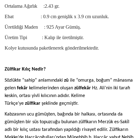
Ortalama Ağırlık :2.43 gr.
Ebat : 0.9 cm genişlik x 3.9 cm uzunluk.
Üretildiği Maden : 925 Ayar Gümüş.
Üretim Tipi : Kalıp ile üretilmiştir.
Kolye kutusunda paketlenerek gönderilmektedir.
Zülfikar Kılıç Nedir?
Sözlükte “sahip” anlamındaki
zû
ile “omurga, boğum” mânasına
gelen
fekār
kelimelerinden oluşan
zülfekār
Hz. Ali’nin iki tarafı
keskin, ortası yivli kılıcının adıdır. Kelime
Türkçe’ye
zülfikar
şeklinde geçmiştir.
Kabzasının ucu gümüşten, bağında bir halkası, ortasında da
gümüşten bir süs topuzcuğu bulunan zülfikarın Merzûk es-Sakīl
adlı bir kılıç ustası tarafından yapıldığı rivayet edilir. Zülfikarın
Mekke’de Haccâcoğulları’ndan Münebbih b. Haccâc yahut Nebîh