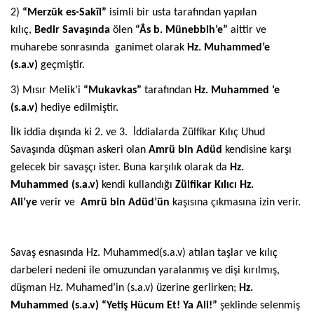
2)
“Merzûk es-Sakīl”
isimli bir usta tarafından yapılan
kılıç,
Bedir Savaşında
ölen
“Âs b. Münebbih’e”
aittir ve
muharebe sonrasında ganimet olarak
Hz. Muhammed’e
(s.a.v)
geçmiştir.
3) Mısır Melik’i
“Mukavkas”
tarafından
Hz. Muhammed ‘e
(s.a.v)
hediye edilmiştir.
İlk iddia dışında ki 2. ve 3. İddialarda Zülfikar Kılıç Uhud
Savaşında düşman askeri olan
Amrü bin Adüd
kendisine karşı
gelecek bir savaşçı ister. Buna karşılık olarak da
Hz.
Muhammed (s.a.v)
kendi kullandığı
Zülfikar Kılıcı Hz.
Ali’ye
verir ve
Amrü bin Adüd’ün
kaşısına çıkmasına izin verir.
Savaş esnasında Hz. Muhammed(s.a.v) atılan taşlar ve kılıç
darbeleri nedeni ile omuzundan yaralanmış ve dişi kırılmış,
düşman Hz. Muhamed’in (s.a.v) üzerine gerlirken;
Hz.
Muhammed (s.a.v) “Yetiş Hücum Et! Ya Ali!”
şeklinde selenmiş