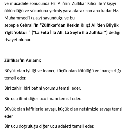
ve mücadele sonucunda Hz. Ali’nin Zülfikar Kılıcı ile 9 kişiyi
öldürdüğü ve vücuduna yetmiş yara alarak son ana kadar Hz.
Muhammed’i (s.a.v) savunduğu ve bu
sebeple
Cebrail’in “Zülfikar’dan Keskin Kılıç! Ali’den Büyük
Yiğit Yoktur ” ("Lâ Fetâ İllâ Ali, Lâ Seyfe illâ Zulfikâr")
dediği
rivayet olunur.
Zülfikar’ın Anlamı;
Büyük olan iyiliği ve inancı, küçük olan kötülüğü ve inançsızlığı
temsil eder.
Biri zahiri biri batini yorumu temsil eder.
Bir ucu ilimi diğer ucu imanı temsil eder.
Büyük olan kâfirlerle savaşı, küçük olan nefsimizle savaşı temsil
eder.
Bir ucu doğruluğu diğer ucu adaleti temsil eder.