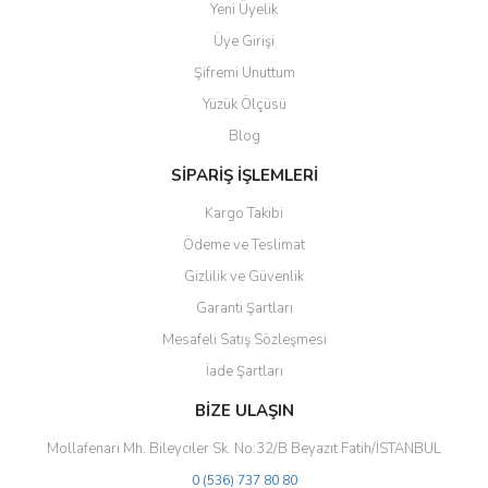
Yeni Üyelik
Ürün resmi kalitesiz, bozuk veya görüntülenemiyor.
Üye Girişi
Ürün açıklamasında eksik bilgiler bulunuyor.
Şifremi Unuttum
Ürün bilgilerinde hatalar bulunuyor.
Yüzük Ölçüsü
Ürün fiyatı diğer sitelerden daha pahalı.
Blog
Bu ürüne benzer farklı alternatifler olmalı.
SİPARİŞ İŞLEMLERİ
Kargo Takibi
Ödeme ve Teslimat
Gizlilik ve Güvenlik
Gönder
Garanti Şartları
Mesafeli Satış Sözleşmesi
İade Şartları
BİZE ULAŞIN
Mollafenari Mh. Bileyciler Sk. No:32/B Beyazıt Fatih/İSTANBUL
0 (536) 737 80 80