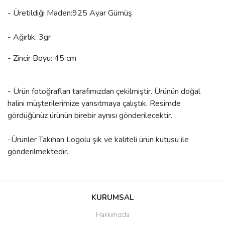
- Üretildiği Maden:925 Ayar Gümüş
- Ağırlık: 3gr
- Zincir Boyu: 45 cm
- Ürün fotoğrafları tarafımızdan çekilmiştir. Ürünün doğal
halini müşterilerimize yansıtmaya çalıştık. Resimde
gördüğünüz ürünün birebir aynısı gönderilecektir.
-Ürünler Takıhan Logolu şık ve kaliteli ürün kutusu ile
gönderilmektedir.
Bu ürünün fiyat bilgisi, resim, ürün açıklamalarında ve diğer
konularda yetersiz gördüğünüz noktaları öneri formunu kullanarak
Bu ürüne ilk yorumu siz yapın!
KURUMSAL
tarafımıza iletebilirsiniz.
Görüş ve önerileriniz için teşekkür ederiz.
Hakkımızda
Yorum Yaz