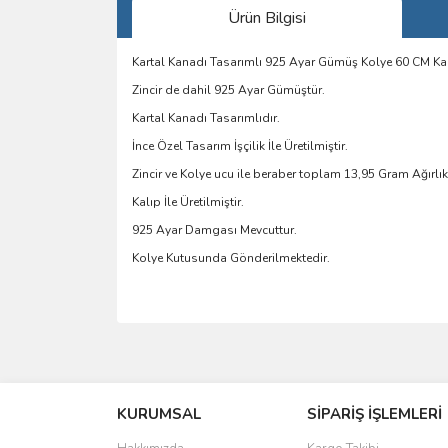
Ürün Bilgisi
Kartal Kanadı Tasarımlı 925 Ayar Gümüş Kolye 60 CM Kalı
Zincir de dahil 925 Ayar Gümüştür.
Kartal Kanadı Tasarımlıdır.
İnce Özel Tasarım İşçilik İle Üretilmiştir.
Zincir ve Kolye ucu ile beraber toplam 13,95 Gram Ağırlık
Kalıp İle Üretilmiştir.
925 Ayar Damgası Mevcuttur.
Kolye Kutusunda Gönderilmektedir.
Bu ürünün fiyat bilgisi, resim, ürün açıklamalarında 
Görüş ve önerileriniz için teşekkür ederiz.
KURUMSAL
SİPARİŞ İŞLEMLERİ
Ürün resmi kalitesiz, bozuk veya görüntülenemiyo
Ürün açıklamasında eksik bilgiler bulunuyor.