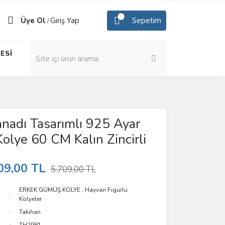
Üye Ol
Giriş Yap
Sepetim
/
ESİ
anadı Tasarımlı 925 Ayar
lye 60 CM Kalın Zincirli
09,00 TL
5.709,00 TL
ERKEK GÜMÜŞ KOLYE
,
Hayvan Figürlü
Kolyeler
Takıhan