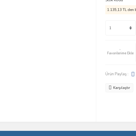
Stok Kodu
1.135,13 TL den b
Ürün Paylaş :
Karşılaştır