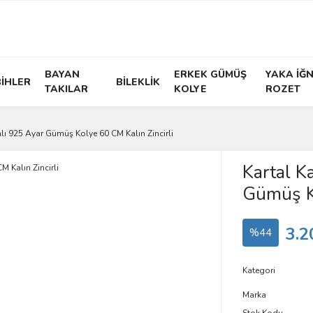
BAYAN
ERKEK GÜMÜŞ
YAKA İĞN
İHLER
BİLEKLİK
TAKILAR
KOLYE
ROZET
lı 925 Ayar Gümüş Kolye 60 CM Kalın Zincirli
Kartal K
Gümüş Ko
3.2
%44
Kategori
Marka