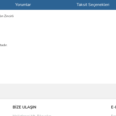
Yorumlar
Taksit Seçenekleri
n Zincirli
tadır.
ve diğer konularda yetersiz gördüğünüz noktaları öneri formunu kullanarak taraf
Bu ürüne ilk yorumu siz yapın!
BİZE ULAŞIN
E-
r.
Yorum Yaz