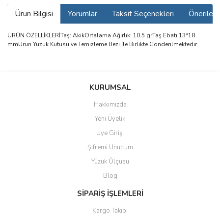
Ürün Bilgisi
Yorumlar
Taksit Seçenekleri
Önerilerin
ÜRÜN ÖZELLİKLERİTaş: AkikOrtalama Ağırlık: 10.5 grTaş Ebatı:13*18
mmÜrün Yüzük Kutusu ve Temizleme Bezi İle Birlikte Gönderilmektedir
Bu ürünün fiyat bilgisi, resim, ürün açıklamalarında ve diğer
konularda yetersiz gördüğünüz noktaları öneri formunu kullanarak
Bu ürüne ilk yorumu siz yapın!
KURUMSAL
tarafımıza iletebilirsiniz.
Görüş ve önerileriniz için teşekkür ederiz.
Hakkımızda
Yorum Yaz
Yeni Üyelik
Ürün resmi kalitesiz, bozuk veya görüntülenemiyor.
Üye Girişi
Ürün açıklamasında eksik bilgiler bulunuyor.
Şifremi Unuttum
Ürün bilgilerinde hatalar bulunuyor.
Yüzük Ölçüsü
Ürün fiyatı diğer sitelerden daha pahalı.
Blog
Bu ürüne benzer farklı alternatifler olmalı.
SİPARİŞ İŞLEMLERİ
Kargo Takibi