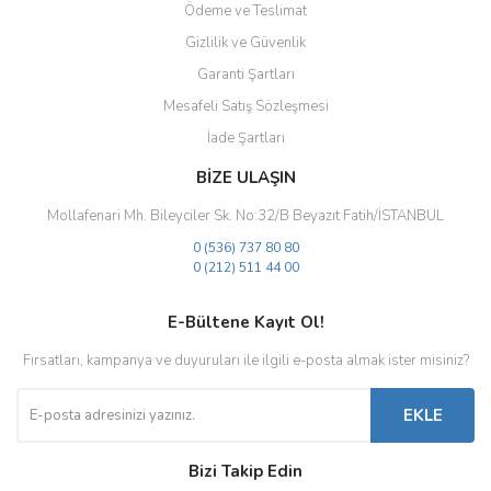
Ödeme ve Teslimat
Gizlilik ve Güvenlik
Gönder
Garanti Şartları
Mesafeli Satış Sözleşmesi
İade Şartları
BİZE ULAŞIN
Mollafenari Mh. Bileyciler Sk. No:32/B Beyazıt Fatih/İSTANBUL
0 (536) 737 80 80
0 (212) 511 44 00
E-Bültene Kayıt Ol!
Fırsatları, kampanya ve duyuruları ile ilgili e-posta almak ister misiniz?
EKLE
Bizi Takip Edin