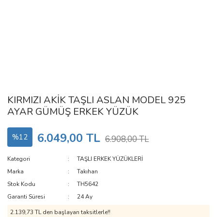
KIRMIZI AKİK TAŞLI ASLAN MODEL 925
AYAR GÜMÜŞ ERKEK YÜZÜK
6.049,00 TL
%12
6.908,00 TL
Kategori
TAŞLI ERKEK YÜZÜKLERİ
Marka
Takıhan
Stok Kodu
TH5642
Garanti Süresi
24 Ay
2.139,73 TL den başlayan taksitlerle!!