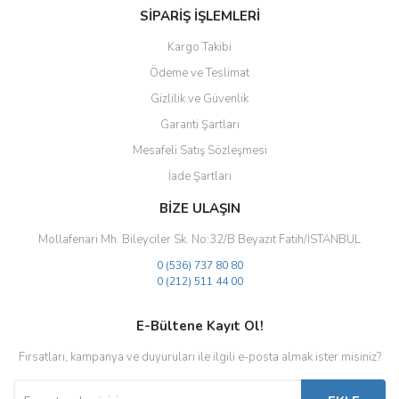
SİPARİŞ İŞLEMLERİ
Kargo Takibi
Ödeme ve Teslimat
Gizlilik ve Güvenlik
Gönder
Garanti Şartları
Mesafeli Satış Sözleşmesi
İade Şartları
BİZE ULAŞIN
Mollafenari Mh. Bileyciler Sk. No:32/B Beyazıt Fatih/İSTANBUL
0 (536) 737 80 80
0 (212) 511 44 00
E-Bültene Kayıt Ol!
Fırsatları, kampanya ve duyuruları ile ilgili e-posta almak ister misiniz?