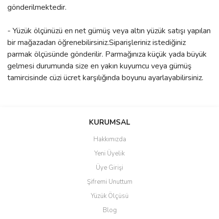
gönderilmektedir.
- Yüzük ölçünüzü en net gümüş veya altın yüzük satışı yapılan
bir mağazadan öğrenebilirsiniz.Siparişleriniz istediğiniz
parmak ölçüsünde gönderilir. Parmağınıza küçük yada büyük
gelmesi durumunda size en yakın kuyumcu veya gümüş
tamircisinde cüzi ücret karşılığında boyunu ayarlayabilirsiniz.
Bu ürünün fiyat bilgisi, resim, ürün açıklamalarında ve diğer
konularda yetersiz gördüğünüz noktaları öneri formunu kullanarak
Bu ürüne ilk yorumu siz yapın!
KURUMSAL
tarafımıza iletebilirsiniz.
Görüş ve önerileriniz için teşekkür ederiz.
Hakkımızda
Yorum Yaz
Yeni Üyelik
Ürün resmi kalitesiz, bozuk veya görüntülenemiyor.
Üye Girişi
Ürün açıklamasında eksik bilgiler bulunuyor.
Şifremi Unuttum
Ürün bilgilerinde hatalar bulunuyor.
Yüzük Ölçüsü
Ürün fiyatı diğer sitelerden daha pahalı.
Blog
Bu ürüne benzer farklı alternatifler olmalı.