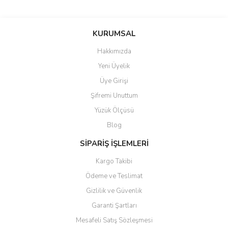
Bu ürünün fiyat bilgisi, resim, ürün açıklamalarında ve diğer
konularda yetersiz gördüğünüz noktaları öneri formunu kullanarak
Bu ürüne ilk yorumu siz yapın!
KURUMSAL
tarafımıza iletebilirsiniz.
Görüş ve önerileriniz için teşekkür ederiz.
Hakkımızda
Yorum Yaz
Yeni Üyelik
Ürün resmi kalitesiz, bozuk veya görüntülenemiyor.
Üye Girişi
Ürün açıklamasında eksik bilgiler bulunuyor.
Şifremi Unuttum
Ürün bilgilerinde hatalar bulunuyor.
Yüzük Ölçüsü
Ürün fiyatı diğer sitelerden daha pahalı.
Blog
Bu ürüne benzer farklı alternatifler olmalı.
SİPARİŞ İŞLEMLERİ
Kargo Takibi
Ödeme ve Teslimat
Gizlilik ve Güvenlik
Gönder
Garanti Şartları
Mesafeli Satış Sözleşmesi