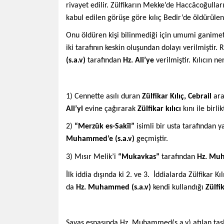
rivayet edilir. Zülfikarın Mekke’de Haccâcoğulla
kabul edilen görüşe göre kılıç Bedir’de öldürülen
Onu öldüren kişi bilinmediği için umumi ganimetler
iki tarafının keskin oluşundan dolayı verilmiştir. 
(s.a.v)
tarafından
Hz. Ali’ye
verilmiştir. Kılıcın ne
1) Cennette asılı duran
Zülfikar Kılıç, Cebrail
arac
Ali’yi
evine çağırarak
Zülfikar kılıcı
kını ile birli
2)
“Merzûk es-Sakīl”
isimli bir usta tarafından ya
Muhammed’e (s.a.v)
geçmiştir.
3) Mısır Melik’i
“Mukavkas”
tarafından
Hz. Muh
İlk iddia dışında ki 2. ve 3. İddialarda Zülfikar
da
Hz. Muhammed (s.a.v)
kendi kullandığı
Zülfik
Savaş esnasında Hz. Muhammed(s.a.v) atılan taşl