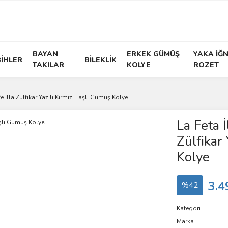
BAYAN
ERKEK GÜMÜŞ
YAKA İĞN
İHLER
BİLEKLİK
TAKILAR
KOLYE
ROZET
fe İlla Zülfikar Yazılı Kırmızı Taşlı Gümüş Kolye
La Feta İ
Zülfikar 
Kolye
3.4
%42
Kategori
Marka