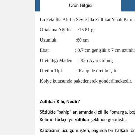
Ürün Bilgisi
La Feta İlla Ali La Seyfe İlla Zülfikar Yazılı Kır
Ortalama Ağırlık :15.81 gr.
Uzunluk :60 cm
Ebat : 0.7 cm genişlik x 7 cm uzunlu
Üretildiği Maden : 925 Ayar Gümüş
Üretim Tipi : Kalıp ile üretilmiştir.
Kolye kutusunda paketlenerek gönderilmektedir.
Zülfikar Kılıç Nedir?
Sözlükte “sahip” anlamındaki
zû
ile “omurga, b
Kelime Türkçe’ye
zülfikar
şeklinde geçmiştir.
Kabzasının ucu gümüşten, bağında bir halkası, ort