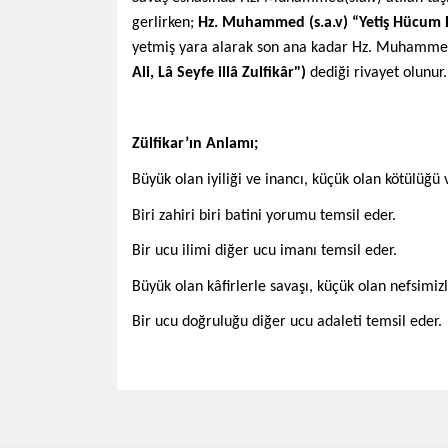
gerlirken;
Hz. Muhammed (s.a.v) “Yetiş Hücum Et
yetmiş yara alarak son ana kadar Hz. Muhammed
Ali, Lâ Seyfe illâ Zulfikâr")
dediği rivayet olunur.
Zülfikar’ın Anlamı;
Büyük olan iyiliği ve inancı, küçük olan kötülüğü v
Biri zahiri biri batini yorumu temsil eder.
Bir ucu ilimi diğer ucu imanı temsil eder.
Büyük olan kâfirlerle savaşı, küçük olan nefsimizl
Bir ucu doğruluğu diğer ucu adaleti temsil eder.
Bu ürünün fiyat bilgisi, resim, ürün açıklamalarında 
Görüş ve önerileriniz için teşekkür ederiz.