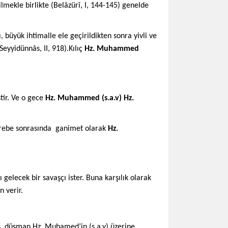
lmekle birlikte (Belâzürî, I, 144-145) genelde
, büyük ihtimalle ele geçirildikten sonra yivli ve
 Seyyidünnâs, II, 918).Kılıç
Hz. Muhammed
ştir. Ve o gece
Hz. Muhammed (s.a.v) Hz.
rebe sonrasında ganimet olarak
Hz.
 gelecek bir savaşçı ister. Buna karşılık olarak
n verir.
ış, düşman Hz. Muhamed’in (s.a.v) üzerine