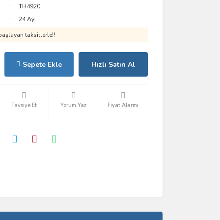
TH4920
24 Ay
aşlayan taksitlerle!!
Sepete Ekle
Hızlı Satın Al
Tavsiye Et
Yorum Yaz
Fiyat Alarmı