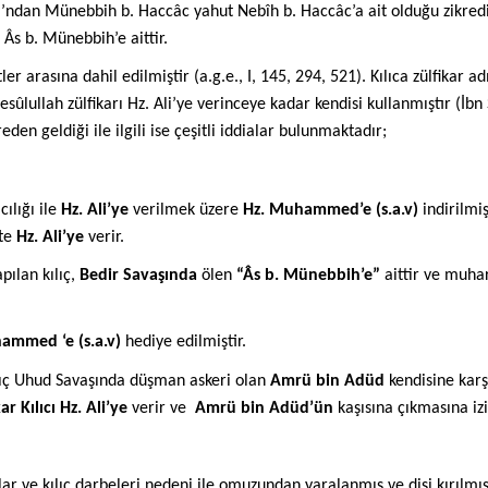
rı’ndan Münebbih b. Haccâc yahut Nebîh b. Haccâc’a ait olduğu zikredi
 Âs b. Münebbih’e aittir.
 arasına dahil edilmiştir (a.g.e., I, 145, 294, 521). Kılıca zülfikar adı
Resûlullah zülfikarı Hz. Ali’ye verinceye kadar kendisi kullanmıştır (İbn
reden geldiği ile ilgili ise çeşitli iddialar bulunmaktadır;
ılığı ile
Hz. Ali’ye
verilmek üzere
Hz. Muhammed’e (s.a.v)
indirilmi
kte
Hz. Ali’ye
verir.
pılan kılıç,
Bedir Savaşında
ölen
“Âs b. Münebbih’e”
aittir ve muha
ammed ‘e (s.a.v)
hediye edilmiştir.
 Kılıç Uhud Savaşında düşman askeri olan
Amrü bin Adüd
kendisine karşı
ar Kılıcı Hz. Ali’ye
verir ve
Amrü bin Adüd’ün
kaşısına çıkmasına izi
ar ve kılıç darbeleri nedeni ile omuzundan yaralanmış ve dişi kırılm