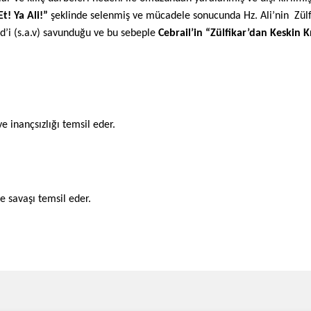
! Ya Ali!”
şeklinde selenmiş ve mücadele sonucunda Hz. Ali’nin Zülfik
’i (s.a.v) savunduğu ve bu sebeple
Cebrail’in “Zülfikar’dan Keskin Kı
e inançsızlığı temsil eder.
e savaşı temsil eder.
ve diğer konularda yetersiz gördüğünüz noktaları öneri formunu kullanarak taraf
Bu ürüne ilk yorumu siz yapın!