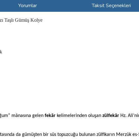
Yorumlar
Taksit Seçenekleri
mızı Taşlı Gümüş Kolye
k
oğum” mânasına gelen
fekār
kelimelerinden oluşan
zülfekār
Hz. Ali’nin
asında da gümüşten bir süs topuzcuğu bulunan zülfikarın Merzûk es-Sakī