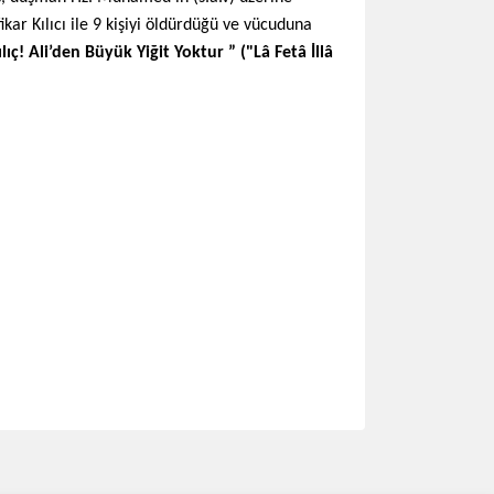
ar Kılıcı ile 9 kişiyi öldürdüğü ve vücuduna
lıç! Ali’den Büyük Yiğit Yoktur ” ("Lâ Fetâ İllâ
ımıza iletebilirsiniz.