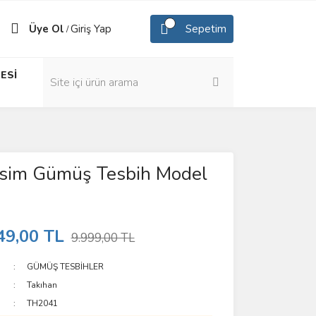
Üye Ol
Giriş Yap
Sepetim
/
ESİ
esim Gümüş Tesbih Model
49,00 TL
9.999,00 TL
GÜMÜŞ TESBİHLER
Takıhan
TH2041