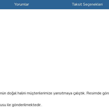
Yorumlar
Taksit Seçenekleri
rünün doğal halini müşterilerimize yansıtmaya çalıştık. Resimde gör
tusu ile gönderilmektedir.