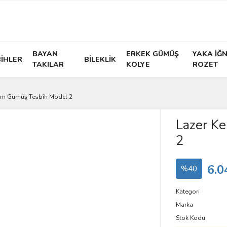
BAYAN
ERKEK GÜMÜŞ
YAKA İĞN
İHLER
BİLEKLİK
TAKILAR
KOLYE
ROZET
sim Gümüş Tesbih Model 2
Lazer K
2
6.0
%40
Kategori
Marka
Stok Kodu