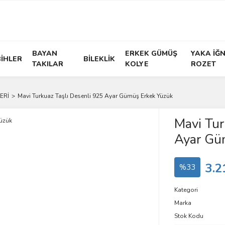
BAYAN
ERKEK GÜMÜŞ
YAKA İĞN
İHLER
BİLEKLİK
TAKILAR
KOLYE
ROZET
ERİ
Mavi Turkuaz Taşlı Desenli 925 Ayar Gümüş Erkek Yüzük
Mavi Tur
Ayar Gü
3.2
%33
Kategori
Marka
Stok Kodu