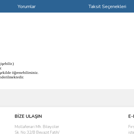
Yorumlar
Taksit Seçenekleri
şebilir.)
r.
kilde öğrenebilirsiniz.
derilmektedir.
ve diğer konularda yetersiz gördüğünüz noktaları öneri formunu kullanarak taraf
Bu ürüne ilk yorumu siz yapın!
BİZE ULAŞIN
E-
r.
Yorum Yaz
Mollafenari Mh. Bileyciler
Fır
Sk. No:32/B Beyazıt Fatih/
ist