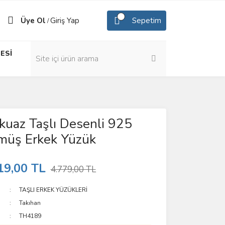
Üye Ol
Giriş Yap
Sepetim
/
ESİ
kuaz Taşlı Desenli 925
müş Erkek Yüzük
19,00 TL
4.779,00 TL
TAŞLI ERKEK YÜZÜKLERİ
Takıhan
TH4189