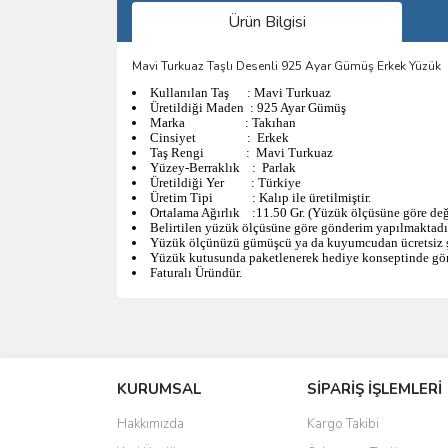
Ürün Bilgisi
Mavi Turkuaz Taşlı Desenli 925 Ayar Gümüş Erkek Yüzük
Kullanılan Taş : Mavi Turkuaz
Üretildiği Maden : 925 Ayar Gümüş
Marka : Takıhan
Cinsiyet : Erkek
Taş Rengi : Mavi Turkuaz
Yüzey-
Berraklık : Parlak
Üretildiği Yer : Türkiye
Üretim Tipi : Kalıp ile üretilmiştir.
Ortalama Ağırlık :11.50 Gr. (Yüzük ölçüsüne göre deği
Belirtilen yüzük ölçüsüne göre gönderim yapılmaktadı
Yüzük ölçünüzü gümüşcü ya da kuyumcudan ücretsiz şe
Yüzük kutusunda paketlenerek hediye konseptinde gön
Faturalı Üründür.
Bu ürünün fiyat bilgisi, resim, ürün açıklamalarında 
Görüş ve önerileriniz için teşekkür ederiz.
KURUMSAL
SİPARİŞ İŞLEMLERİ
Ürün resmi kalitesiz, bozuk veya görüntülenemiyo
Ürün açıklamasında eksik bilgiler bulunuyor.
Hakkımızda
Kargo Takibi
Ürün bilgilerinde hatalar bulunuyor.