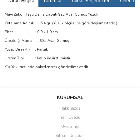
Ürün Bilgisi
Yorumlar
Taksit Seçenekleri
Önerilerin
Mavi Zirkon Taşlı Deniz Çapalı 925 Ayar Gümüş Yüzük
Ortalama Ağırlık : 6,4 gr. (Yüzük ölçüsüne göre değişmektedir.)
Ebat : 0,9 x 1,0 cm
Üretildiği Maden : 925 Ayar Gümüş
Yüzey Berraklık : Parlak
Üretim Tipi : Kalıp ile üretilmiştir.
Yüzük kutusunda paketlenerek gönderilmektedir.
Bu ürünün fiyat bilgisi, resim, ürün açıklamalarında ve diğer
konularda yetersiz gördüğünüz noktaları öneri formunu kullanarak
Bu ürüne ilk yorumu siz yapın!
KURUMSAL
tarafımıza iletebilirsiniz.
Görüş ve önerileriniz için teşekkür ederiz.
Hakkımızda
Yorum Yaz
Yeni Üyelik
Ürün resmi kalitesiz, bozuk veya görüntülenemiyor.
Üye Girişi
Ürün açıklamasında eksik bilgiler bulunuyor.
Şifremi Unuttum
Ürün bilgilerinde hatalar bulunuyor.