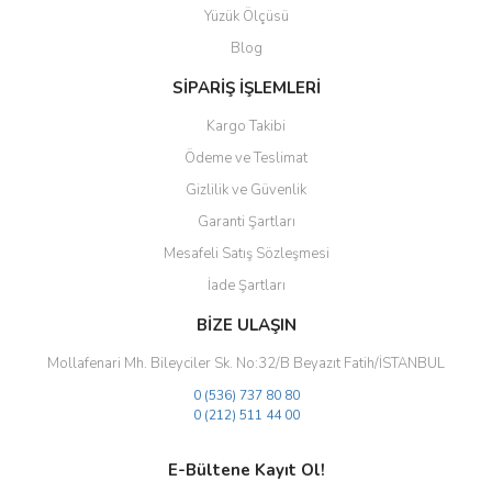
Yüzük Ölçüsü
Ürün fiyatı diğer sitelerden daha pahalı.
Blog
Bu ürüne benzer farklı alternatifler olmalı.
SİPARİŞ İŞLEMLERİ
Kargo Takibi
Ödeme ve Teslimat
Gizlilik ve Güvenlik
Gönder
Garanti Şartları
Mesafeli Satış Sözleşmesi
İade Şartları
BİZE ULAŞIN
Mollafenari Mh. Bileyciler Sk. No:32/B Beyazıt Fatih/İSTANBUL
0 (536) 737 80 80
0 (212) 511 44 00
E-Bültene Kayıt Ol!