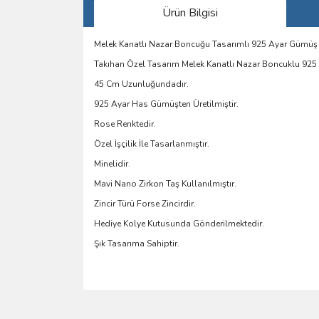
Ürün Bilgisi
Melek Kanatlı Nazar Boncuğu Tasarımlı 925 Ayar Gümüş
Takıhan Özel Tasarım Melek Kanatlı Nazar Boncuklu 92
45 Cm Uzunluğundadır.
925 Ayar Has Gümüşten Üretilmiştir.
Rose Renktedir.
Özel İşçilik İle Tasarlanmıştır.
Minelidir.
Mavi Nano Zirkon Taş Kullanılmıştır.
Zincir Türü Forse Zincirdir.
Hediye Kolye Kutusunda Gönderilmektedir.
Şık Tasarıma Sahiptir.
Bu ürünün fiyat bilgisi, resim, ürün açıklamalarında 