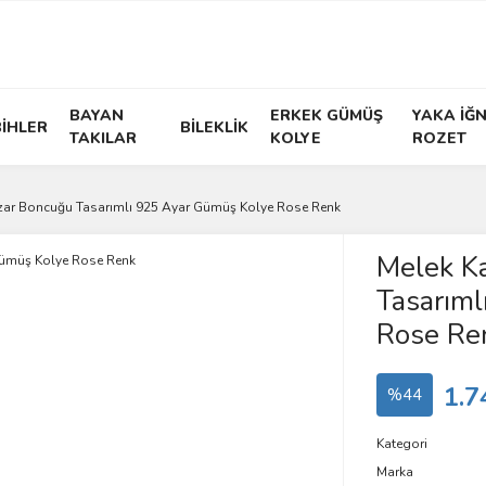
BAYAN
ERKEK GÜMÜŞ
YAKA İĞN
İHLER
BİLEKLİK
TAKILAR
KOLYE
ROZET
azar Boncuğu Tasarımlı 925 Ayar Gümüş Kolye Rose Renk
Melek Ka
Tasarım
Rose Re
1.7
%44
Kategori
Marka