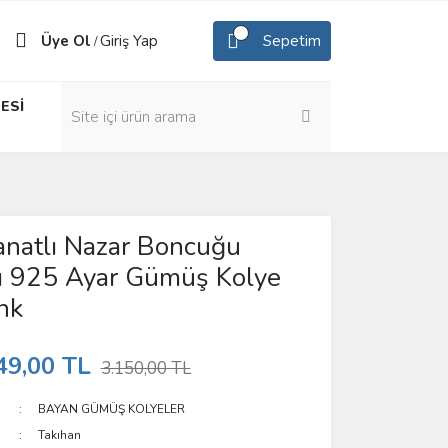
Üye Ol
Giriş Yap
Sepetim
/
ESİ
natlı Nazar Boncuğu
lı 925 Ayar Gümüş Kolye
nk
49,00 TL
3.150,00 TL
BAYAN GÜMÜŞ KOLYELER
Takıhan