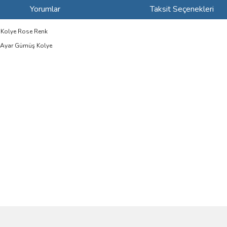
Yorumlar
Taksit Seçenekleri
 Kolye Rose Renk
5 Ayar Gümüş Kolye
ve diğer konularda yetersiz gördüğünüz noktaları öneri formunu kullanarak taraf