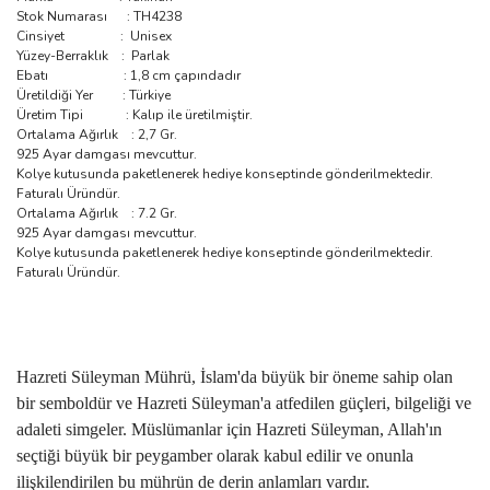
Stok Numarası : TH4238
Cinsiyet : Unisex
Yüzey-Berraklık : Parlak
Ebatı : 1,8 cm çapındadır
Üretildiği Yer : Türkiye
Üretim Tipi : Kalıp ile üretilmiştir.
Ortalama Ağırlık : 2,7 Gr.
925 Ayar damgası mevcuttur.
Kolye kutusunda paketlenerek hediye konseptinde gönderilmektedir.
Faturalı Üründür.
Ortalama Ağırlık : 7.2 Gr.
925 Ayar damgası mevcuttur.
Kolye kutusunda paketlenerek hediye konseptinde gönderilmektedir.
Faturalı Üründür.
Hazreti Süleyman Mührü, İslam'da büyük bir öneme sahip olan
bir semboldür ve Hazreti Süleyman'a atfedilen güçleri, bilgeliği ve
adaleti simgeler. Müslümanlar için Hazreti Süleyman, Allah'ın
seçtiği büyük bir peygamber olarak kabul edilir ve onunla
ilişkilendirilen bu mührün de derin anlamları vardır.