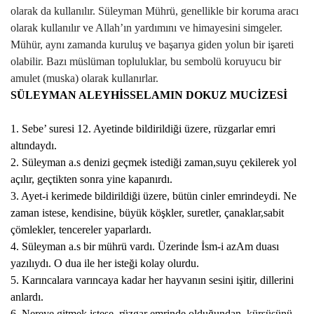
olarak da kullanılır. Süleyman Mührü, genellikle bir koruma aracı
olarak kullanılır ve Allah’ın yardımını ve himayesini simgeler.
Mühür, aynı zamanda kuruluş ve başarıya giden yolun bir işareti
olabilir. Bazı müslüman topluluklar, bu sembolü koruyucu bir
amulet (muska) olarak kullanırlar.
SÜLEYMAN ALEYHİSSELAMIN DOKUZ MUCİZESİ
1
. Sebe’ suresi 12. Ayetinde bildirildiği üzere, rüzgarlar emri
altındaydı.
2. Süleyman a.s denizi geçmek istediği zaman,suyu çekilerek yol
açılır, geçtikten sonra yine kapanırdı.
3. Ayet-i kerimede bildirildiği üzere, bütün cinler emrindeydi. Ne
zaman istese, kendisine, büyük köşkler, suretler, çanaklar,sabit
çömlekler, tencereler yaparlardı.
4. Süleyman a.s bir mührü vardı. Üzerinde İsm-i azAm duası
yazılıydı. O dua ile her isteği kolay olurdu.
5. Karıncalara varıncaya kadar her hayvanın sesini işitir, dillerini
anlardı.
6. Nereye gitmek istese, rüzgar emrinde olduğundan, kürsüsünü