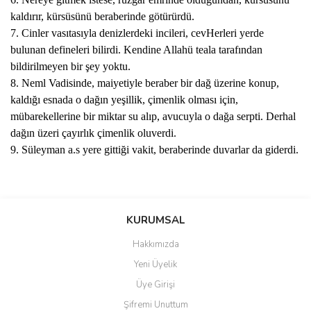
kaldırır, kürsüsünü beraberinde götürürdü.
7. Cinler vasıtasıyla denizlerdeki incileri, cevHerleri yerde
bulunan defineleri bilirdi. Kendine Allahü teala tarafından
bildirilmeyen bir şey yoktu.
8. Neml Vadisinde, maiyetiyle beraber bir dağ üzerine konup,
kaldığı esnada o dağın yeşillik, çimenlik olması için,
mübarekellerine bir miktar su alıp, avucuyla o dağa serpti. Derhal
dağın üzeri çayırlık çimenlik oluverdi.
9. Süleyman a.s yere gittiği vakit, beraberinde duvarlar da giderdi.
Bu ürünün fiyat bilgisi, resim, ürün açıklamalarında ve diğer
konularda yetersiz gördüğünüz noktaları öneri formunu kullanarak
Bu ürüne ilk yorumu siz yapın!
KURUMSAL
tarafımıza iletebilirsiniz.
Görüş ve önerileriniz için teşekkür ederiz.
Hakkımızda
Yorum Yaz
Yeni Üyelik
Ürün resmi kalitesiz, bozuk veya görüntülenemiyor.
Üye Girişi
Ürün açıklamasında eksik bilgiler bulunuyor.
Şifremi Unuttum
Ürün bilgilerinde hatalar bulunuyor.