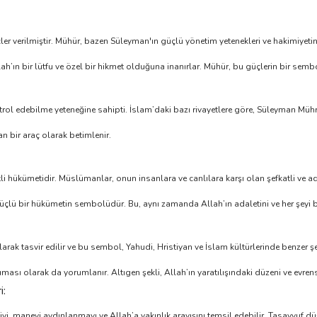
ler verilmiştir. Mühür, bazen Süleyman'ın güçlü yönetim yetenekleri ve hakimiyetin
’ın bir lütfu ve özel bir hikmet olduğuna inanırlar. Mühür, bu güçlerin bir semb
trol edebilme yeteneğine sahipti. İslam’daki bazı rivayetlere göre, Süleyman Mührü
an bir araç olarak betimlenir.
tli hükümetidir. Müslümanlar, onun insanlara ve canlılara karşı olan şefkatli ve ad
üçlü bir hükümetin sembolüdür. Bu, aynı zamanda Allah’ın adaletini ve her şeyi bi
olarak tasvir edilir ve bu sembol, Yahudi, Hristiyan ve İslam kültürlerinde benzer 
ası olarak da yorumlanır. Altıgen şekli, Allah’ın yaratılışındaki düzeni ve evren
i:
iyi, manevi aydınlanmayı ve Allah’a yakınlık arayışını temsil edebilir. Tasavvuf d