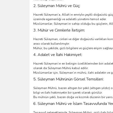
2. Süleyman Mührü ve Güç:
Hazreti Süleyman’a, Allah’ın emriyle çeşitli doğaüstü güç
üzerinde egemenliği ve adaletli yönetimi temsil eder.
Müslümanlar, Süleyman’ın sahip olduğu bu güçlerin, Allah
3. Mühür ve Cinnilerle İletişim:
Hazreti Süleyman, cinleri ve diğer doğaüstü varlıkları kon
aracı olarak kullanılmıştır.
Mühür, bu şekilde, gizli bilgilere ve güçlere erişim sağlay
4. Adalet ve İlahi Hakimiyet:
Hazreti Süleyman’ın en belirgin özelliklerinden biri adale
olarak da Süleyman Mührü kabul edilir.
Müslümanlar için, Süleyman’ın mührü, ilahi adaletin ve g
5. Süleyman Mührünün Görsel Temsilleri:
Süleyman Mührü, bazen altıgen bir şekil (altıgen yıldız) 
bilgi ve ilahi hakimiyetin bir işareti olarak görülür.
Bu mührün şekli, bazen doğa ve kozmik düzenin bir yansım
6. Süleyman Mührü ve İslam Tasavvufunda Yer
Tasavvuf geleneklerinde, Süleyman Mührü, gizli ilahi bilg