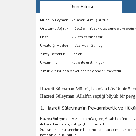
Ürün Bilgisi
Mührü Süleyman 925 Ayar Gümüş Yüzük
Ortalama Ağırlık : 15.2 gr. (Yüzük ölçüsüne göre değişm
Ebat : 2.2 cm çapındadır.
Üretildiği Maden : 925 Ayar Gümüş
Yüzey Berraklık : Parlak
Üretim Tipi : Kalıp ile üretilmiştir.
Yüzük kutusunda paketlenerek gönderilmektedir.
Hazreti Süleyman Mührü, İslam'da büyük bir öneme 
Hazreti Süleyman, Allah'ın seçtiği büyük bir peyga
1. Hazreti Süleyman’ın Peygamberlik ve Hüküm
Hazreti Süleyman (A.S.), İslam’a göre, Allah tarafından v
iletişim kurabilen, çok güçlü bir liderdi.
Süleyman’ın hükümetinin bir simgesi olarak mühür, ona ver
hatırlattığı düşünülür.