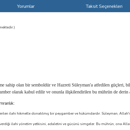
Yorumlar
Taksit Seçenekleri
ektedir.)
sahip olan bir semboldür ve Hazreti Süleyman'a atfedilen güçleri, bilg
mber olarak kabul edilir ve onunla ilişkilendirilen bu mührün de derin a
ranlık:
erilen ilahi hikmetle donatılmış bir peygamber ve hükümdardır. Süleyman, Allah'ın 
diği ilahi yönetim yetkisini, adaletini ve gücünü simgeler. Bu mührün, ona Allah t