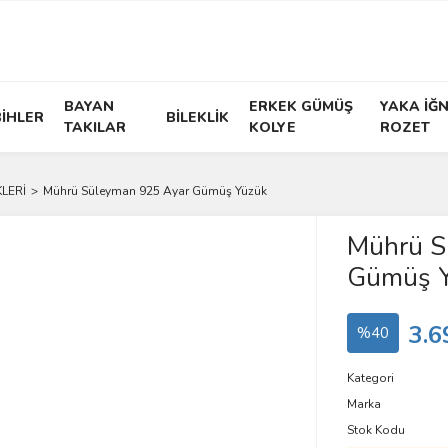
BAYAN
ERKEK GÜMÜŞ
YAKA İĞN
İHLER
BİLEKLİK
TAKILAR
KOLYE
ROZET
LERİ
Mührü Süleyman 925 Ayar Gümüş Yüzük
Mührü S
Gümüş 
3.6
%40
Kategori
Marka
Stok Kodu