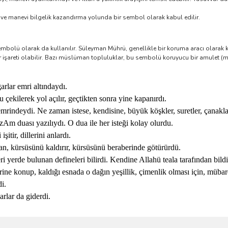
ve manevi bilgelik kazandırma yolunda bir sembol olarak kabul edilir.
mbolü olarak da kullanılır. Süleyman Mührü, genellikle bir koruma aracı olarak ku
 işareti olabilir. Bazı müslüman topluluklar, bu sembolü koruyucu bir amulet (mu
garlar emri altındaydı.
çekilerek yol açılır, geçtikten sonra yine kapanırdı.
 emrindeydi. Ne zaman istese, kendisine, büyük köşkler, suretler, çanaklar
Am duası yazılıydı. O dua ile her isteği kolay olurdu.
itir, dillerini anlardı.
an, kürsüsünü kaldırır, kürsüsünü beraberinde götürürdü.
eri yerde bulunan defineleri bilirdi. Kendine Allahü teala tarafından bild
ine konup, kaldığı esnada o dağın yeşillik, çimenlik olması için, mübare
i.
arlar da giderdi.