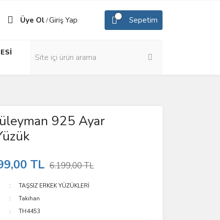
Üye Ol
Giriş Yap
Sepetim
/
ESİ
üleyman 925 Ayar
Yüzük
99,00 TL
6.199,00 TL
TAŞSIZ ERKEK YÜZÜKLERİ
Takıhan
TH4453