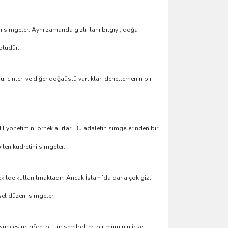
i simgeler. Aynı zamanda gizli ilahi bilgiyi, doğa
olüdür.
, cinleri ve diğer doğaüstü varlıkları denetlemenin bir
il yönetimini örnek alırlar. Bu adaletin simgelerinden biri
len kudretini simgeler.
şekilde kullanılmaktadır. Ancak İslam’da daha çok gizli
sel düzeni simgeler.
üşüncesine göre, bu tür semboller, bir müminin içsel