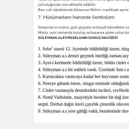
yolculuğunda ona rehberlik edebilir.
Bazı sufi öğretilerinde Süleyman Mührü, maddiyatı aşma 
7. Müslümanların İnancında Sembolizm:
Süleyman’ın mührü, gizli güçlerin ve büyük hikmetlerin se
Mühür, aynı zamanda kuruluş ve başarıya giden yolun bir
SÜLEYMAN ALEYHİSSELAMIN DOKUZ MUCİZESİ
1
. Sebe’ suresi 12. Ayetinde bildirildiği üzere, rüz
2. Süleyman a.s denizi geçmek istediği zaman,suyu 
3. Ayet-i kerimede bildirildiği üzere, bütün cinler
4. Süleyman a.s bir mührü vardı. Üzerinde İsm-i az
5. Karıncalara varıncaya kadar her hayvanın sesini iş
6. Nereye gitmek istese, rüzgar emrinde olduğund
7. Cinler vasıtasıyla denizlerdeki incileri, cevHerl
8. Neml Vadisinde, maiyetiyle beraber bir dağ üzer
serpti. Derhal dağın üzeri çayırlık çimenlik oluverd
9. Süleyman a.s yere gittiği vakit, beraberinde duv