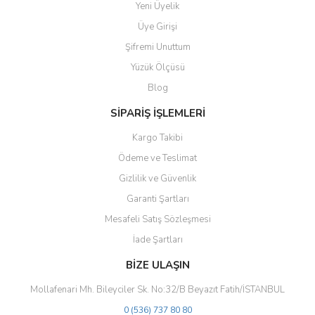
Yeni Üyelik
Ürün resmi kalitesiz, bozuk veya görüntülenemiyor.
Üye Girişi
Ürün açıklamasında eksik bilgiler bulunuyor.
Şifremi Unuttum
Ürün bilgilerinde hatalar bulunuyor.
Yüzük Ölçüsü
Ürün fiyatı diğer sitelerden daha pahalı.
Blog
Bu ürüne benzer farklı alternatifler olmalı.
SİPARİŞ İŞLEMLERİ
Kargo Takibi
Ödeme ve Teslimat
Gizlilik ve Güvenlik
Gönder
Garanti Şartları
Mesafeli Satış Sözleşmesi
İade Şartları
BİZE ULAŞIN
Mollafenari Mh. Bileyciler Sk. No:32/B Beyazıt Fatih/İSTANBUL
0 (536) 737 80 80