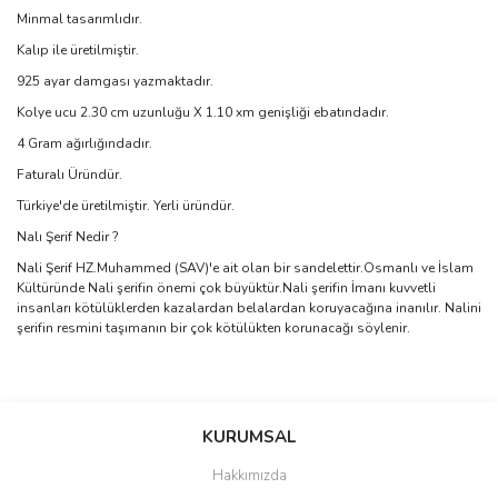
Minmal tasarımlıdır.
Kalıp ile üretilmiştir.
925 ayar damgası yazmaktadır.
Kolye ucu 2.30 cm uzunluğu X 1.10 xm genişliği ebatındadır.
4 Gram ağırlığındadır.
Faturalı Üründür.
Türkiye'de üretilmiştir. Yerli üründür.
Nalı Şerif Nedir ?
Nali Şerif HZ.Muhammed (SAV)'e ait olan bir sandelettir.Osmanlı ve İslam
Kültüründe Nali şerifin önemi çok büyüktür.Nali şerifin İmanı kuvvetli
insanları kötülüklerden kazalardan belalardan koruyacağına inanılır. Nalini
şerifin resmini taşımanın bir çok kötülükten korunacağı söylenir.
Bu ürünün fiyat bilgisi, resim, ürün açıklamalarında ve diğer
konularda yetersiz gördüğünüz noktaları öneri formunu kullanarak
Bu ürüne ilk yorumu siz yapın!
KURUMSAL
tarafımıza iletebilirsiniz.
Görüş ve önerileriniz için teşekkür ederiz.
Hakkımızda
Yorum Yaz