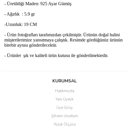
- Üretildiği Maden: 925 Ayar Gümüş
- Ağırlık : 5.9 gr
-Uzunluk: 19 CM
- Ürün fotoğrafları tarafımızdan çekilmiştir. Ürünün doğal halini
müşterilerimize yansıtmaya çalıştık. Resimde gördüğünüz ürünün
birebir aynısı gönderilecektir.
- Ürünler şık ve kaliteli ürün kutusu ile gönderilmektedir.
Bu ürünün fiyat bilgisi, resim, ürün açıklamalarında ve diğer
konularda yetersiz gördüğünüz noktaları öneri formunu kullanarak
Bu ürüne ilk yorumu siz yapın!
KURUMSAL
tarafımıza iletebilirsiniz.
Görüş ve önerileriniz için teşekkür ederiz.
Hakkımızda
Yorum Yaz
Yeni Üyelik
Ürün resmi kalitesiz, bozuk veya görüntülenemiyor.
Üye Girişi
Ürün açıklamasında eksik bilgiler bulunuyor.
Şifremi Unuttum
Ürün bilgilerinde hatalar bulunuyor.
Yüzük Ölçüsü
Ürün fiyatı diğer sitelerden daha pahalı.