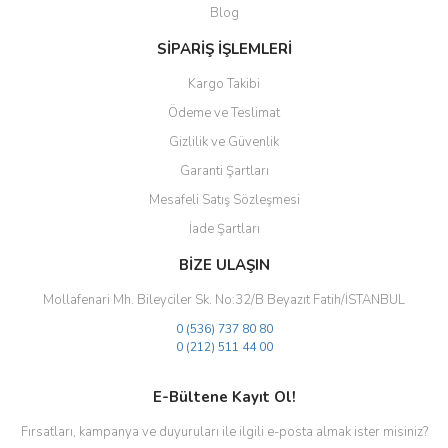
Blog
Bu ürüne benzer farklı alternatifler olmalı.
SİPARİŞ İŞLEMLERİ
Kargo Takibi
Ödeme ve Teslimat
Gizlilik ve Güvenlik
Gönder
Garanti Şartları
Mesafeli Satış Sözleşmesi
İade Şartları
BİZE ULAŞIN
Mollafenari Mh. Bileyciler Sk. No:32/B Beyazıt Fatih/İSTANBUL
0 (536) 737 80 80
0 (212) 511 44 00
E-Bültene Kayıt Ol!
Fırsatları, kampanya ve duyuruları ile ilgili e-posta almak ister misiniz?