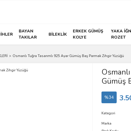
BAYAN
ERKEK GÜMÜŞ
YAKA İĞN
İHLER
BİLEKLİK
TAKILAR
KOLYE
ROZET
LERİ
Osmanlı Tuğra Tasarımlı 925 Ayar Gümüş Baş Parmak Zihgir Yüzüğü
Osmanlı 
Gümüş B
3.5
%34
Kategori
Marka