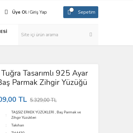
Üye Ol
Giriş Yap
Sepetim
/
ESİ
Tuğra Tasarımlı 925 Ayar
aş Parmak Zihgir Yüzüğü
09,00 TL
5.329,00 TL
TAŞSIZ ERKEK YÜZÜKLERİ
,
Baş Parmak ve
Zihgir Yüzükleri
Takıhan