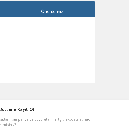
Önerileriniz
ımıza iletebilirsiniz.
Bültene Kayıt Ol!
satları, kampanya ve duyuruları ile ilgili e-posta almak
er misiniz?