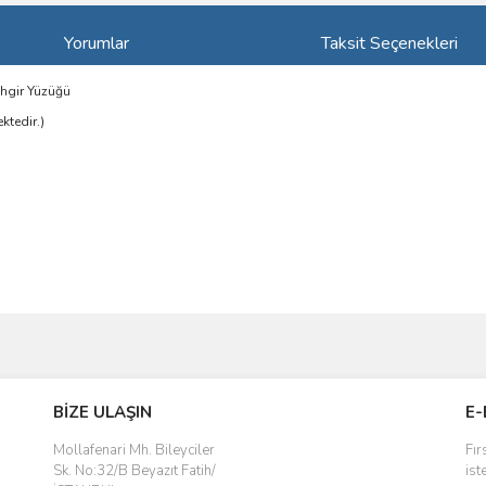
Yorumlar
Taksit Seçenekleri
hgir Yüzüğü
ktedir.)
ve diğer konularda yetersiz gördüğünüz noktaları öneri formunu kullanarak taraf
Bu ürüne ilk yorumu siz yapın!
BİZE ULAŞIN
E-
r.
Yorum Yaz
Mollafenari Mh. Bileyciler
Fır
Sk. No:32/B Beyazıt Fatih/
ist