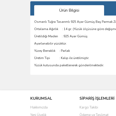
Ürün Bilgisi
Osmanlı Tuğra Tasarımlı 925 Ayar Gümüş Baş Parmak Zi
Ortalama Ağırlık : 14 gr. (Yüzük ölçüsüne göre değişme
Üretildiği Maden : 925 Ayar Gümüş
Ayarlanabilir yüzüktür.
Yüzey Berraklık : Parlak
Üretim Tipi : Kalıp ile üretilmiştir.
Yüzük kutusunda paketlenerek gönderilmektedir.
Bu ürünün fiyat bilgisi, resim, ürün açıklamalarında 
Görüş ve önerileriniz için teşekkür ederiz.
KURUMSAL
SİPARİŞ İŞLEMLERİ
Ürün resmi kalitesiz, bozuk veya görüntülenemiyo
Ürün açıklamasında eksik bilgiler bulunuyor.
Hakkımızda
Kargo Takibi
Ürün bilgilerinde hatalar bulunuyor.
Yeni Üyelik
Ödeme ve Teslimat