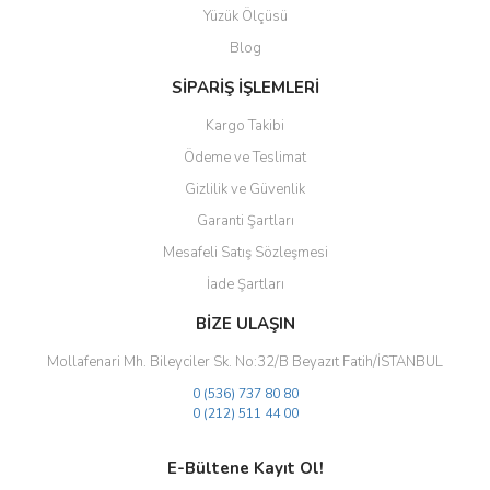
Yüzük Ölçüsü
Ürün fiyatı diğer sitelerden daha pahalı.
Blog
Bu ürüne benzer farklı alternatifler olmalı.
SİPARİŞ İŞLEMLERİ
Kargo Takibi
Ödeme ve Teslimat
Gizlilik ve Güvenlik
Gönder
Garanti Şartları
Mesafeli Satış Sözleşmesi
İade Şartları
BİZE ULAŞIN
Mollafenari Mh. Bileyciler Sk. No:32/B Beyazıt Fatih/İSTANBUL
0 (536) 737 80 80
0 (212) 511 44 00
E-Bültene Kayıt Ol!