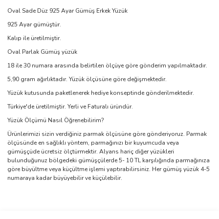
Oval Sade Düz 925 Ayar Gümüş Erkek Yüzük
925 Ayar gümüştür.
Kalıp ile üretilmiştir.
Oval Parlak Gümüş yüzük
18 ile 30 numara arasında belirtilen ölçüye göre gönderim yapılmaktadır.
5,90 gram ağırlıktadır. Yüzük ölçüsüne göre değişmektedir.
Yüzük kutusunda paketlenerek hediye konseptinde gönderilmektedir.
Türkiye'de üretilmiştir. Yerli ve Faturalı üründür.
Yüzük Ölçümü Nasıl Öğrenebilirim?
Ürünlerimizi sizin verdiğiniz parmak ölçüsüne göre gönderiyoruz. Parmak
ölçüsünde en sağlıklı yöntem, parmağınızı bir kuyumcuda veya
gümüşçüde ücretsiz ölçtürmektir. Alyans hariç diğer yüzükleri
bulunduğunuz bölgedeki gümüşçülerde 5- 10 TL karşılığında parmağınıza
göre büyültme veya küçültme işlemi yaptırabilirsiniz. Her gümüş yüzük 4-5
numaraya kadar büyüyebilir ve küçülebilir.
Bu ürünün fiyat bilgisi, resim, ürün açıklamalarında ve diğer
konularda yetersiz gördüğünüz noktaları öneri formunu kullanarak