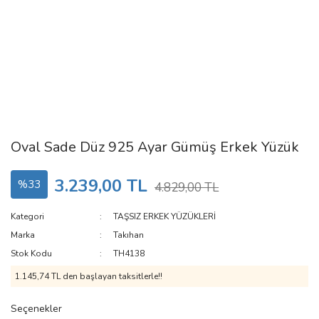
Oval Sade Düz 925 Ayar Gümüş Erkek Yüzük
3.239,00 TL
%33
4.829,00 TL
Kategori
TAŞSIZ ERKEK YÜZÜKLERİ
Marka
Takıhan
Stok Kodu
TH4138
1.145,74 TL den başlayan taksitlerle!!
Seçenekler