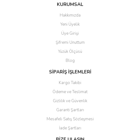
Bu ürüne ilk yorumu siz yapın!
KURUMSAL
tarafımıza iletebilirsiniz.
Görüş ve önerileriniz için teşekkür ederiz.
Hakkımızda
Yorum Yaz
Yeni Üyelik
Ürün resmi kalitesiz, bozuk veya görüntülenemiyor.
Üye Girişi
Ürün açıklamasında eksik bilgiler bulunuyor.
Şifremi Unuttum
Ürün bilgilerinde hatalar bulunuyor.
Yüzük Ölçüsü
Ürün fiyatı diğer sitelerden daha pahalı.
Blog
Bu ürüne benzer farklı alternatifler olmalı.
SİPARİŞ İŞLEMLERİ
Kargo Takibi
Ödeme ve Teslimat
Gizlilik ve Güvenlik
Gönder
Garanti Şartları
Mesafeli Satış Sözleşmesi
İade Şartları
BİZE ULAŞIN