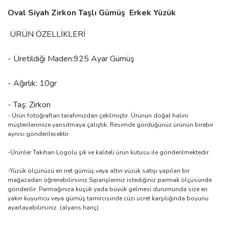
Oval Siyah Zirkon Taşlı Gümüş Erkek Yüzük
ÜRÜN ÖZELLİKLERİ
- Üretildiği Maden:925 Ayar Gümüş
- Ağırlık: 10gr
- Taş: Zirkon
- Ürün fotoğrafları tarafımızdan çekilmiştir. Ürünün doğal halini
müşterilerimize yansıtmaya çalıştık. Resimde gördüğünüz ürünün birebir
aynısı gönderilecektir.
-Ürünler Takıhan Logolu şık ve kaliteli ürün kutusu ile gönderilmektedir.
-Yüzük ölçünüzü en net gümüş veya altın yüzük satışı yapılan bir
mağazadan öğrenebilirsiniz.Siparişleriniz istediğiniz parmak ölçüsünde
gönderilir. Parmağınıza küçük yada büyük gelmesi durumunda size en
yakın kuyumcu veya gümüş tamircisinde cüzi ücret karşılığında boyunu
ayarlayabilirsiniz. (alyans hariç)