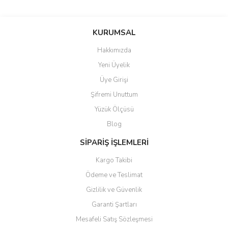
Bu ürünün fiyat bilgisi, resim, ürün açıklamalarında ve diğer
konularda yetersiz gördüğünüz noktaları öneri formunu kullanarak
Bu ürüne ilk yorumu siz yapın!
KURUMSAL
tarafımıza iletebilirsiniz.
Görüş ve önerileriniz için teşekkür ederiz.
Hakkımızda
Yorum Yaz
Yeni Üyelik
Ürün resmi kalitesiz, bozuk veya görüntülenemiyor.
Üye Girişi
Ürün açıklamasında eksik bilgiler bulunuyor.
Şifremi Unuttum
Ürün bilgilerinde hatalar bulunuyor.
Yüzük Ölçüsü
Ürün fiyatı diğer sitelerden daha pahalı.
Blog
Bu ürüne benzer farklı alternatifler olmalı.
SİPARİŞ İŞLEMLERİ
Kargo Takibi
Ödeme ve Teslimat
Gizlilik ve Güvenlik
Gönder
Garanti Şartları
Mesafeli Satış Sözleşmesi