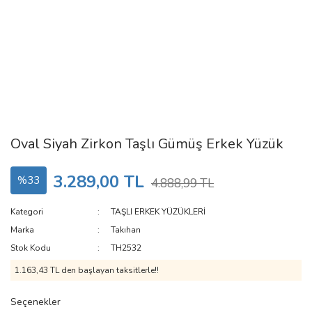
Oval Siyah Zirkon Taşlı Gümüş Erkek Yüzük
3.289,00 TL
%33
4.888,99 TL
Kategori
TAŞLI ERKEK YÜZÜKLERİ
Marka
Takıhan
Stok Kodu
TH2532
1.163,43 TL den başlayan taksitlerle!!
Seçenekler