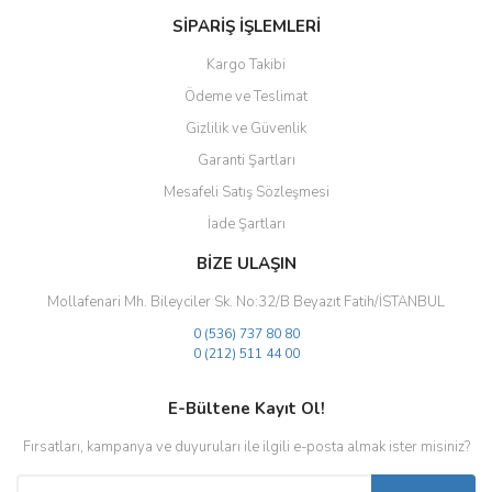
SİPARİŞ İŞLEMLERİ
Kargo Takibi
Ödeme ve Teslimat
Gizlilik ve Güvenlik
Gönder
Garanti Şartları
Mesafeli Satış Sözleşmesi
İade Şartları
BİZE ULAŞIN
Mollafenari Mh. Bileyciler Sk. No:32/B Beyazıt Fatih/İSTANBUL
0 (536) 737 80 80
0 (212) 511 44 00
E-Bültene Kayıt Ol!
Fırsatları, kampanya ve duyuruları ile ilgili e-posta almak ister misiniz?