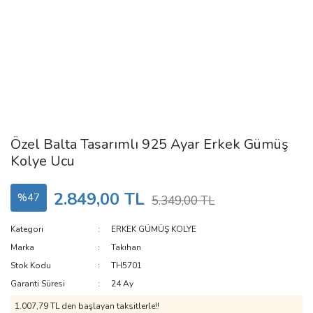
Özel Balta Tasarımlı 925 Ayar Erkek Gümüş
Kolye Ucu
2.849,00 TL
%47
5.349,00 TL
Kategori
ERKEK GÜMÜŞ KOLYE
Marka
Takıhan
Stok Kodu
TH5701
Garanti Süresi
24 Ay
1.007,79 TL den başlayan taksitlerle!!