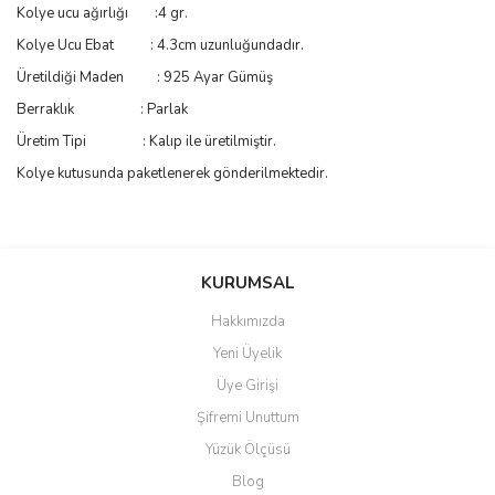
Kolye ucu ağırlığı :4 gr.
Kolye Ucu Ebat : 4.3cm uzunluğundadır.
Üretildiği Maden : 925 Ayar Gümüş
Berraklık : Parlak
Üretim Tipi : Kalıp ile üretilmiştir.
Kolye kutusunda paketlenerek gönderilmektedir.
Bu ürünün fiyat bilgisi, resim, ürün açıklamalarında ve diğer
konularda yetersiz gördüğünüz noktaları öneri formunu kullanarak
Bu ürüne ilk yorumu siz yapın!
KURUMSAL
tarafımıza iletebilirsiniz.
Görüş ve önerileriniz için teşekkür ederiz.
Hakkımızda
Yorum Yaz
Yeni Üyelik
Ürün resmi kalitesiz, bozuk veya görüntülenemiyor.
Üye Girişi
Ürün açıklamasında eksik bilgiler bulunuyor.
Şifremi Unuttum
Ürün bilgilerinde hatalar bulunuyor.
Yüzük Ölçüsü
Ürün fiyatı diğer sitelerden daha pahalı.
Blog
Bu ürüne benzer farklı alternatifler olmalı.