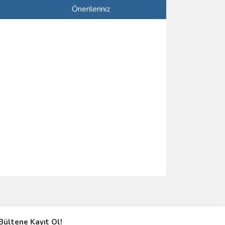
Önerileriniz
ımıza iletebilirsiniz.
Bültene Kayıt Ol!