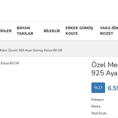
BAYAN
ERKEK GÜMÜŞ
YAKA İĞN
İHLER
BİLEKLİK
TAKILAR
KOLYE
ROZET
Kalın Zincirli 925 Ayar Gümüş Kolye 60 CM
Özel Mer
925 Aya
6.5
%27
Kategori
Marka
Stok Kodu