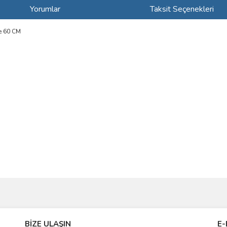
Yorumlar
Taksit Seçenekleri
ye 60 CM
ve diğer konularda yetersiz gördüğünüz noktaları öneri formunu kullanarak taraf
Bu ürüne ilk yorumu siz yapın!
BİZE ULAŞIN
E-
r.