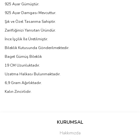
925 Ayar Gümüştür.
925 Ayar Damgası Mevcuttur.
Şık ve Özel Tasarıma Sahiptir.
Zarifliğinizi Yansıtan Üründür.
İnce İşçilik İle Üretilmiştir.
Bileklik Kutusunda Gönderilmektedir.
Baget Gümüş Bileklik
19 CM Uzunluktadır.
Uzatma Halkası Bulunmaktadır.
6,9 Gram Ağırlıktadır.
Kalın Zincirlidir.
Bu ürünün fiyat bilgisi, resim, ürün açıklamalarında ve diğer
konularda yetersiz gördüğünüz noktaları öneri formunu kullanarak
Bu ürüne ilk yorumu siz yapın!
KURUMSAL
tarafımıza iletebilirsiniz.
Görüş ve önerileriniz için teşekkür ederiz.
Hakkımızda
Yorum Yaz