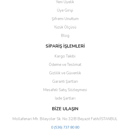
Yeni Üyelik
Ürün resmi kalitesiz, bozuk veya görüntülenemiyor.
Üye Girişi
Ürün açıklamasında eksik bilgiler bulunuyor.
Şifremi Unuttum
Ürün bilgilerinde hatalar bulunuyor.
Yüzük Ölçüsü
Ürün fiyatı diğer sitelerden daha pahalı.
Blog
Bu ürüne benzer farklı alternatifler olmalı.
SİPARİŞ İŞLEMLERİ
Kargo Takibi
Ödeme ve Teslimat
Gizlilik ve Güvenlik
Gönder
Garanti Şartları
Mesafeli Satış Sözleşmesi
İade Şartları
BİZE ULAŞIN
Mollafenari Mh. Bileyciler Sk. No:32/B Beyazıt Fatih/İSTANBUL
0 (536) 737 80 80