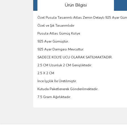
Ürün Bilgisi
Özel Pusula Tasarımlı Atlas Zemin Detaylı 925 Ayar G
Özel ve Şık Tasarımlıdır
Pusula Atlas Gümüş Kolye
925 Ayar Gümüştür.
925 Ayar Damgası Mevcuttur.
SADECE KOLYE UCU OLARAK SATILMAKTADIR.
2.5 CM Uzunluk 2 CM Genişliktedir.
2.5 X 2 CM
İnce İşçilik İle Üretilmiştir.
Kutuda Paketlenerek Gönderilmektedir.
7.5 Gram Ağırlıktadır.
Bu ürünün fiyat bilgisi, resim, ürün açıklamalarında 
Görüş ve önerileriniz için teşekkür ederiz.