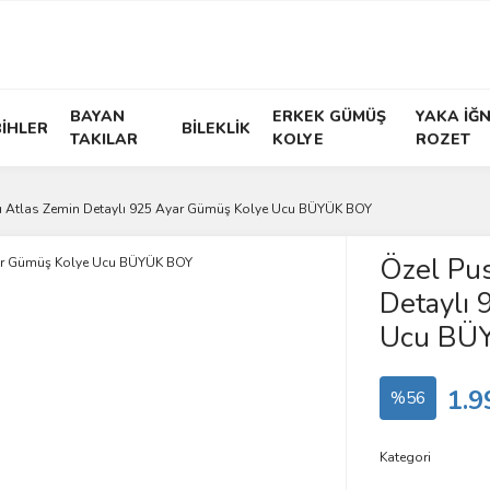
BAYAN
ERKEK GÜMÜŞ
YAKA İĞN
İHLER
BİLEKLİK
TAKILAR
KOLYE
ROZET
lı Atlas Zemin Detaylı 925 Ayar Gümüş Kolye Ucu BÜYÜK BOY
Özel Pus
Detaylı
Ucu BÜ
1.9
%56
Kategori