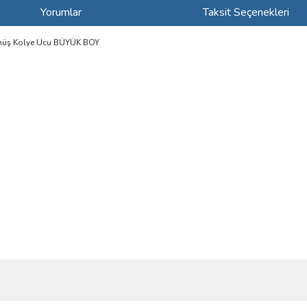
Yorumlar
Taksit Seçenekleri
ümüş Kolye Ucu BÜYÜK BOY
ve diğer konularda yetersiz gördüğünüz noktaları öneri formunu kullanarak taraf
Bu ürüne ilk yorumu siz yapın!