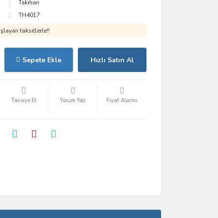
Takıhan
TH4017
layan taksitlerle!!
Sepete Ekle
Hızlı Satın Al
Tavsiye Et
Yorum Yaz
Fiyat Alarmı