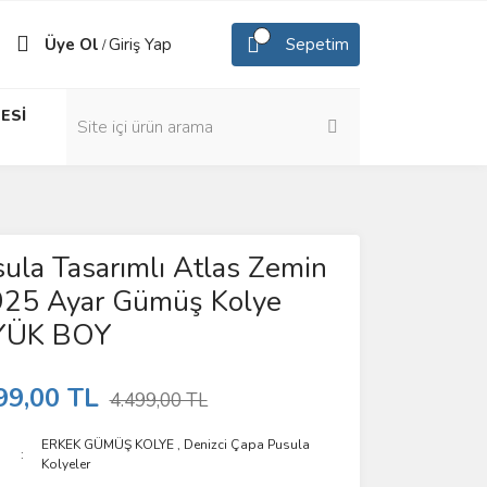
Üye Ol
Giriş Yap
Sepetim
/
ESİ
ula Tasarımlı Atlas Zemin
 925 Ayar Gümüş Kolye
YÜK BOY
99,00 TL
4.499,00 TL
ERKEK GÜMÜŞ KOLYE
,
Denizci Çapa Pusula
Kolyeler