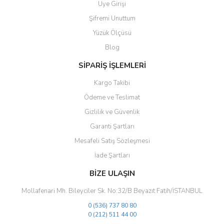
Üye Girişi
Ürün açıklamasında eksik bilgiler bulunuyor.
Şifremi Unuttum
Ürün bilgilerinde hatalar bulunuyor.
Yüzük Ölçüsü
Ürün fiyatı diğer sitelerden daha pahalı.
Blog
Bu ürüne benzer farklı alternatifler olmalı.
SİPARİŞ İŞLEMLERİ
Kargo Takibi
Ödeme ve Teslimat
Gizlilik ve Güvenlik
Gönder
Garanti Şartları
Mesafeli Satış Sözleşmesi
İade Şartları
BİZE ULAŞIN
Mollafenari Mh. Bileyciler Sk. No:32/B Beyazıt Fatih/İSTANBUL
0 (536) 737 80 80
0 (212) 511 44 00