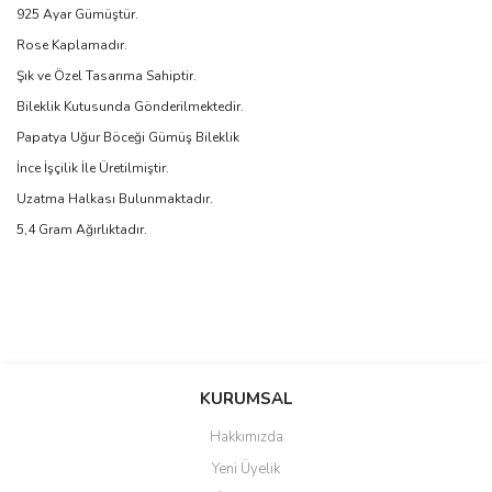
925 Ayar Gümüştür.
Rose Kaplamadır.
Şık ve Özel Tasarıma Sahiptir.
Bileklik Kutusunda Gönderilmektedir.
Papatya Uğur Böceği Gümüş Bileklik
İnce İşçilik İle Üretilmiştir.
Uzatma Halkası Bulunmaktadır.
5,4 Gram Ağırlıktadır.
Bu ürünün fiyat bilgisi, resim, ürün açıklamalarında ve diğer
konularda yetersiz gördüğünüz noktaları öneri formunu kullanarak
Bu ürüne ilk yorumu siz yapın!
KURUMSAL
tarafımıza iletebilirsiniz.
Görüş ve önerileriniz için teşekkür ederiz.
Hakkımızda
Yorum Yaz
Yeni Üyelik
Ürün resmi kalitesiz, bozuk veya görüntülenemiyor.