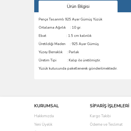
Ürün Bilgisi
Pençe Tasarımlı 925 Ayar Gümüş Yüzük
Ortalama Ağırlık : 10 gr.
Ebat : 1.5 cm kalınlık
Üretildiği Maden : 925 Ayar Gümüş
Yüzey Berraklık : Parlak
Üretim Tipi : Kalıp ile üretilmiştir.
Yüzük kutusunda paketlenerek gönderilmektedir.
Bu ürünün fiyat bilgisi, resim, ürün açıklamalarında 
Görüş ve önerileriniz için teşekkür ederiz.
KURUMSAL
SİPARİŞ İŞLEMLERİ
Ürün resmi kalitesiz, bozuk veya görüntülenemiyo
Ürün açıklamasında eksik bilgiler bulunuyor.
Hakkımızda
Kargo Takibi
Ürün bilgilerinde hatalar bulunuyor.
Yeni Üyelik
Ödeme ve Teslimat