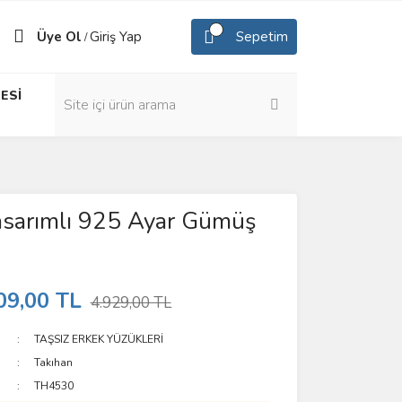
Üye Ol
Giriş Yap
Sepetim
/
ESİ
asarımlı 925 Ayar Gümüş
09,00 TL
4.929,00 TL
TAŞSIZ ERKEK YÜZÜKLERİ
Takıhan
TH4530