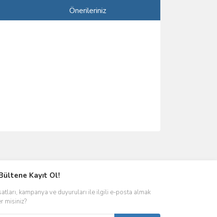
Önerileriniz
ımıza iletebilirsiniz.
Bültene Kayıt Ol!
satları, kampanya ve duyuruları ile ilgili e-posta almak
er misiniz?