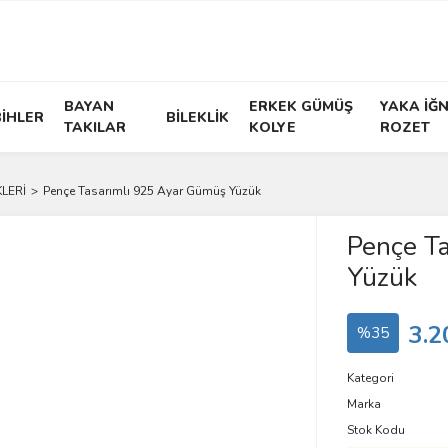
BAYAN
ERKEK GÜMÜŞ
YAKA İĞN
İHLER
BİLEKLİK
TAKILAR
KOLYE
ROZET
LERİ
Pençe Tasarımlı 925 Ayar Gümüş Yüzük
Pençe T
Yüzük
3.2
%35
Kategori
Marka
Stok Kodu