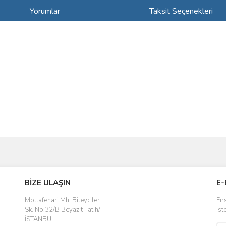
Yorumlar
Taksit Seçenekleri
ve diğer konularda yetersiz gördüğünüz noktaları öneri formunu kullanarak taraf
Bu ürüne ilk yorumu siz yapın!
BİZE ULAŞIN
E-
r.
Yorum Yaz
Mollafenari Mh. Bileyciler
Fır
Sk. No:32/B Beyazıt Fatih/
ist
İSTANBUL