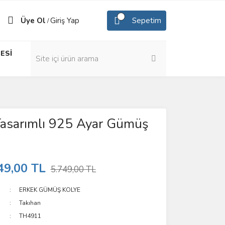
Üye Ol
Giriş Yap
Sepetim
/
ESİ
Tasarımlı 925 Ayar Gümüş
49,00 TL
5.749,00 TL
ERKEK GÜMÜŞ KOLYE
Takıhan
TH4911