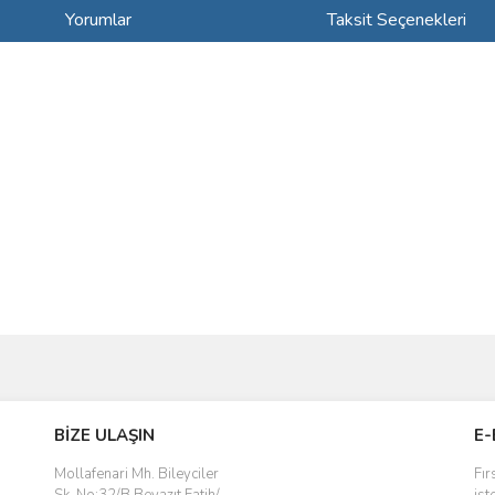
Yorumlar
Taksit Seçenekleri
ve diğer konularda yetersiz gördüğünüz noktaları öneri formunu kullanarak taraf
Bu ürüne ilk yorumu siz yapın!
BİZE ULAŞIN
E-
r.
Yorum Yaz
Mollafenari Mh. Bileyciler
Fır
Sk. No:32/B Beyazıt Fatih/
ist