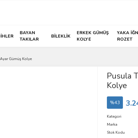
BAYAN
ERKEK GÜMÜŞ
YAKA İĞN
İHLER
BİLEKLİK
TAKILAR
KOLYE
ROZET
5 Ayar Gümüş Kolye
Pusula 
Kolye
3.2
%43
Kategori
Marka
Stok Kodu