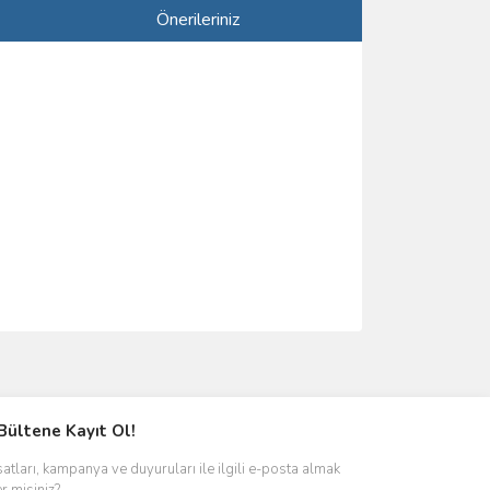
Önerileriniz
ımıza iletebilirsiniz.
Bültene Kayıt Ol!
satları, kampanya ve duyuruları ile ilgili e-posta almak
er misiniz?