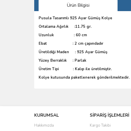
Ürün Bilgisi
Pusula Tasarımlı 925 Ayar Gümüş Kolye
Ortalama Ağırlık :11.75 gr.
Uzunluk : 60 cm
Ebat : 2 cm çapındadır
Üretildiği Maden : 925 Ayar Gümüş
Yüzey Berraklık : Parlak
Üretim Tipi : Kalıp ile üretilmiştir.
Kolye kutusunda paketlenerek gönderilmektedir.
Bu ürünün fiyat bilgisi, resim, ürün açıklamalarında 
Görüş ve önerileriniz için teşekkür ederiz.
KURUMSAL
SİPARİŞ İŞLEMLERİ
Ürün resmi kalitesiz, bozuk veya görüntülenemiyo
Ürün açıklamasında eksik bilgiler bulunuyor.
Hakkımızda
Kargo Takibi