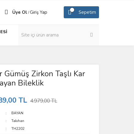
Üye Ol
Giriş Yap
Sepetim
/
ESİ
 Gümüş Zirkon Taşlı Kar
ayan Bileklik
89,00 TL
4.979,00 TL
BAYAN
Takıhan
TH2202