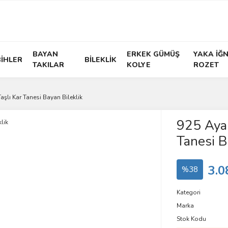
BAYAN
ERKEK GÜMÜŞ
YAKA İĞN
İHLER
BİLEKLİK
TAKILAR
KOLYE
ROZET
şlı Kar Tanesi Bayan Bileklik
925 Ayar
Tanesi B
3.0
%38
Kategori
Marka
Stok Kodu