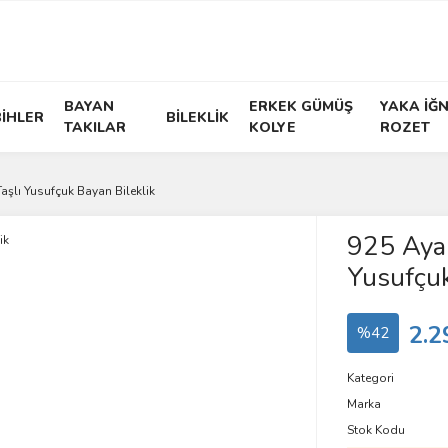
BAYAN
ERKEK GÜMÜŞ
YAKA İĞN
İHLER
BİLEKLİK
TAKILAR
KOLYE
ROZET
şlı Yusufçuk Bayan Bileklik
925 Ayar
Yusufçuk
2.2
%42
Kategori
Marka
Stok Kodu