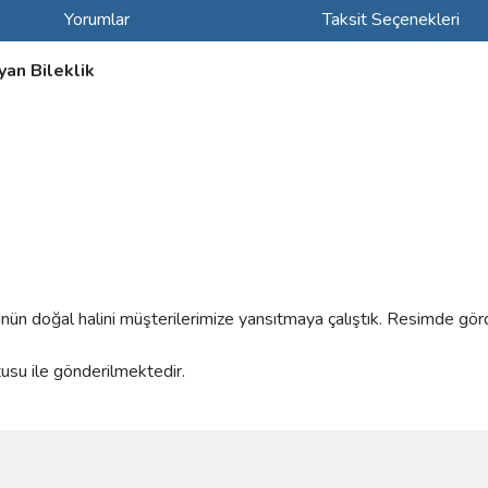
Yorumlar
Taksit Seçenekleri
yan Bileklik
rünün doğal halini müşterilerimize yansıtmaya çalıştık. Resimde gör
tusu ile gönderilmektedir.
ve diğer konularda yetersiz gördüğünüz noktaları öneri formunu kullanarak taraf
Bu ürüne ilk yorumu siz yapın!