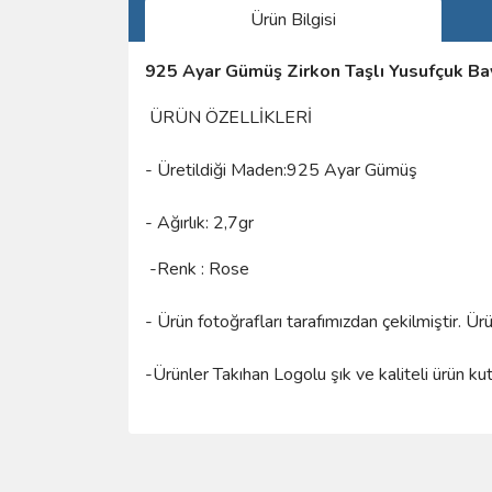
Ürün Bilgisi
925 Ayar Gümüş Zirkon Taşlı Yusufçuk Ba
ÜRÜN ÖZELLİKLERİ
- Üretildiği Maden:925 Ayar Gümüş
- Ağırlık: 2,7gr
-Renk : Rose
- Ürün fotoğrafları tarafımızdan çekilmiştir. Ü
-Ürünler Takıhan Logolu şık ve kaliteli ürün ku
Bu ürünün fiyat bilgisi, resim, ürün açıklamalarında 
Görüş ve önerileriniz için teşekkür ederiz.