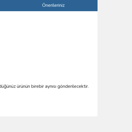
Önerileriniz
düğünüz ürünün birebir aynısı gönderilecektir.
ımıza iletebilirsiniz.