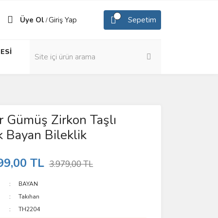
Üye Ol
Giriş Yap
Sepetim
/
ESİ
 Gümüş Zirkon Taşlı
 Bayan Bileklik
99,00 TL
3.979,00 TL
BAYAN
Takıhan
TH2204