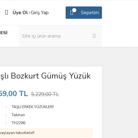
Üye Ol
Giriş Yap
Sepetim
/
ESİ
aşlı Bozkurt Gümüş Yüzük
59,00 TL
5.229,00 TL
TAŞLI ERKEK YÜZÜKLERİ
Takıhan
TH2286
aşlayan taksitlerle!!