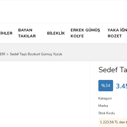
BAYAN
ERKEK GÜMÜŞ
YAKA İĞN
İHLER
BİLEKLİK
TAKILAR
KOLYE
ROZET
ERİ
Sedef Taşlı Bozkurt Gümüş Yüzük
Sedef T
3.4
%34
Kategori
Marka
Stok Kodu
1.223,56 TL den b