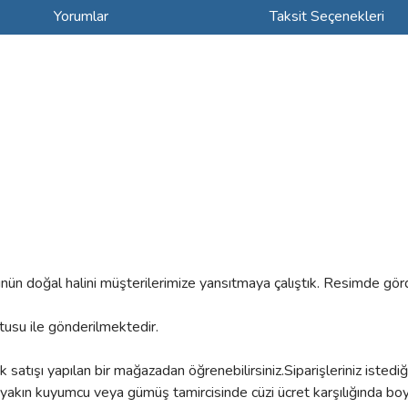
Yorumlar
Taksit Seçenekleri
rünün doğal halini müşterilerimize yansıtmaya çalıştık. Resimde gör
utusu ile gönderilmektedir.
satışı yapılan bir mağazadan öğrenebilirsiniz.Siparişleriniz istedi
kın kuyumcu veya gümüş tamircisinde cüzi ücret karşılığında boyun