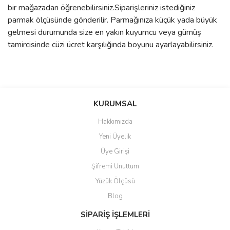
bir mağazadan öğrenebilirsiniz.Siparişleriniz istediğiniz
parmak ölçüsünde gönderilir. Parmağınıza küçük yada büyük
gelmesi durumunda size en yakın kuyumcu veya gümüş
tamircisinde cüzi ücret karşılığında boyunu ayarlayabilirsiniz.
Bu ürünün fiyat bilgisi, resim, ürün açıklamalarında ve diğer
konularda yetersiz gördüğünüz noktaları öneri formunu kullanarak
Bu ürüne ilk yorumu siz yapın!
KURUMSAL
tarafımıza iletebilirsiniz.
Görüş ve önerileriniz için teşekkür ederiz.
Hakkımızda
Yorum Yaz
Yeni Üyelik
Ürün resmi kalitesiz, bozuk veya görüntülenemiyor.
Üye Girişi
Ürün açıklamasında eksik bilgiler bulunuyor.
Şifremi Unuttum
Ürün bilgilerinde hatalar bulunuyor.
Yüzük Ölçüsü
Ürün fiyatı diğer sitelerden daha pahalı.
Blog
Bu ürüne benzer farklı alternatifler olmalı.
SİPARİŞ İŞLEMLERİ