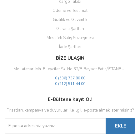
Kargo Takibi
Ödeme ve Teslimat
Gizlilik ve Güvenlik
Gönder
Garanti Şartları
Mesafeli Satış Sözleşmesi
İade Şartları
BİZE ULAŞIN
Mollafenari Mh. Bileyciler Sk. No:32/B Beyazıt Fatih/İSTANBUL
0 (536) 737 80 80
0 (212) 511 44 00
E-Bültene Kayıt Ol!
Fırsatları, kampanya ve duyuruları ile ilgili e-posta almak ister misiniz?
EKLE