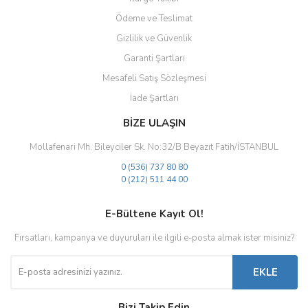
Ödeme ve Teslimat
Gizlilik ve Güvenlik
Gönder
Garanti Şartları
Mesafeli Satış Sözleşmesi
İade Şartları
BİZE ULAŞIN
Mollafenari Mh. Bileyciler Sk. No:32/B Beyazıt Fatih/İSTANBUL
0 (536) 737 80 80
0 (212) 511 44 00
E-Bültene Kayıt Ol!
Fırsatları, kampanya ve duyuruları ile ilgili e-posta almak ister misiniz?
EKLE
Bizi Takip Edin