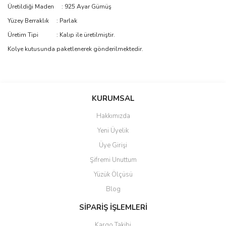
Üretildiği Maden : 925 Ayar Gümüş
Yüzey Berraklık : Parlak
Üretim Tipi : Kalıp ile üretilmiştir.
Kolye kutusunda paketlenerek gönderilmektedir.
Bu ürünün fiyat bilgisi, resim, ürün açıklamalarında ve diğer
konularda yetersiz gördüğünüz noktaları öneri formunu kullanarak
Bu ürüne ilk yorumu siz yapın!
KURUMSAL
tarafımıza iletebilirsiniz.
Görüş ve önerileriniz için teşekkür ederiz.
Hakkımızda
Yorum Yaz
Yeni Üyelik
Ürün resmi kalitesiz, bozuk veya görüntülenemiyor.
Üye Girişi
Ürün açıklamasında eksik bilgiler bulunuyor.
Şifremi Unuttum
Ürün bilgilerinde hatalar bulunuyor.
Yüzük Ölçüsü
Ürün fiyatı diğer sitelerden daha pahalı.
Blog
Bu ürüne benzer farklı alternatifler olmalı.
SİPARİŞ İŞLEMLERİ
Kargo Takibi