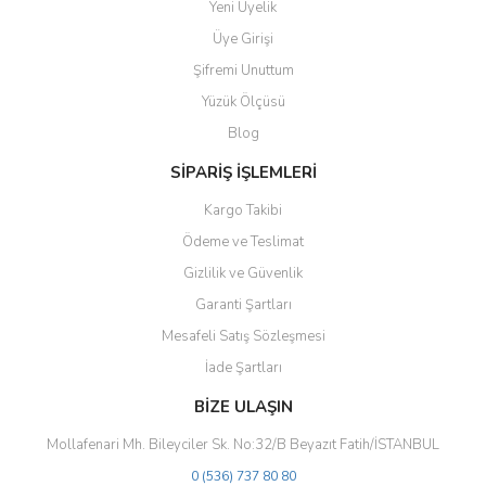
Yeni Üyelik
Ürün resmi kalitesiz, bozuk veya görüntülenemiyor.
Üye Girişi
Ürün açıklamasında eksik bilgiler bulunuyor.
Şifremi Unuttum
Ürün bilgilerinde hatalar bulunuyor.
Yüzük Ölçüsü
Ürün fiyatı diğer sitelerden daha pahalı.
Blog
Bu ürüne benzer farklı alternatifler olmalı.
SİPARİŞ İŞLEMLERİ
Kargo Takibi
Ödeme ve Teslimat
Gizlilik ve Güvenlik
Gönder
Garanti Şartları
Mesafeli Satış Sözleşmesi
İade Şartları
BİZE ULAŞIN
Mollafenari Mh. Bileyciler Sk. No:32/B Beyazıt Fatih/İSTANBUL
0 (536) 737 80 80