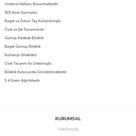
Uzatma Halkası Bulunmaktadır.
925 Ayar Gümüştür.
Baget ve Zirkon Taş Kullanılmıştır.
Özel ve Şık Tasarımlıdır.
Gümüş Kelebek Bileklik
Baget Gümüş Bileklik
Kullanışlı Bilekliktir.
Özel Tasarım İle Üretilmiştir.
Bileklik Kutusunda Gönderilmektedir.
5,4 Gram Ağırlıktadır.
Bu ürünün fiyat bilgisi, resim, ürün açıklamalarında ve diğer
konularda yetersiz gördüğünüz noktaları öneri formunu kullanarak
Bu ürüne ilk yorumu siz yapın!
KURUMSAL
tarafımıza iletebilirsiniz.
Görüş ve önerileriniz için teşekkür ederiz.
Hakkımızda
Yorum Yaz