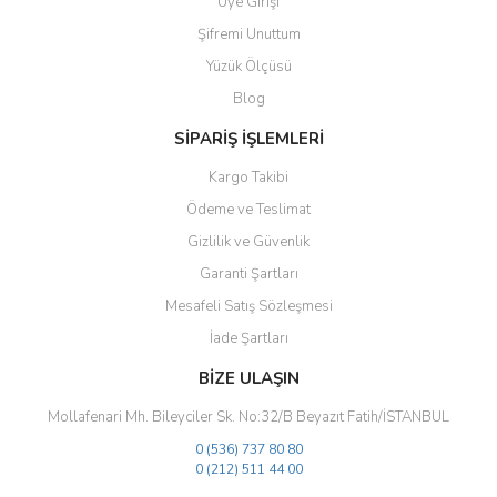
Üye Girişi
Ürün açıklamasında eksik bilgiler bulunuyor.
Şifremi Unuttum
Ürün bilgilerinde hatalar bulunuyor.
Yüzük Ölçüsü
Ürün fiyatı diğer sitelerden daha pahalı.
Blog
Bu ürüne benzer farklı alternatifler olmalı.
SİPARİŞ İŞLEMLERİ
Kargo Takibi
Ödeme ve Teslimat
Gizlilik ve Güvenlik
Gönder
Garanti Şartları
Mesafeli Satış Sözleşmesi
İade Şartları
BİZE ULAŞIN
Mollafenari Mh. Bileyciler Sk. No:32/B Beyazıt Fatih/İSTANBUL
0 (536) 737 80 80
0 (212) 511 44 00