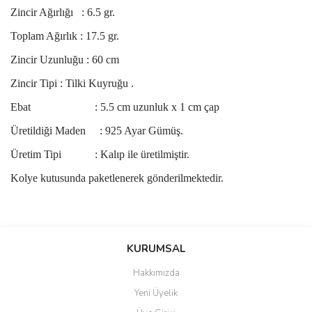
Zincir Ağırlığı : 6.5 gr.
Toplam Ağırlık : 17.5 gr.
Zincir Uzunluğu : 60 cm
Zincir Tipi : Tilki Kuyruğu .
Ebat : 5.5 cm uzunluk x 1 cm çap
Üretildiği Maden : 925 Ayar Gümüş.
Üretim Tipi : Kalıp ile üretilmiştir.
Kolye kutusunda paketlenerek gönderilmektedir.
Bu ürünün fiyat bilgisi, resim, ürün açıklamalarında ve diğer
konularda yetersiz gördüğünüz noktaları öneri formunu kullanarak
Bu ürüne ilk yorumu siz yapın!
KURUMSAL
tarafımıza iletebilirsiniz.
Görüş ve önerileriniz için teşekkür ederiz.
Hakkımızda
Yorum Yaz
Yeni Üyelik
Ürün resmi kalitesiz, bozuk veya görüntülenemiyor.