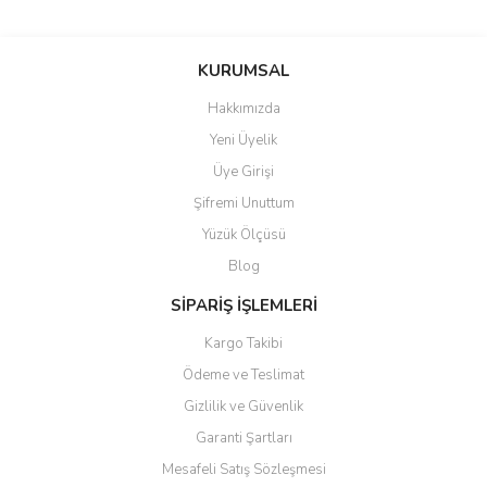
Bu ürünün fiyat bilgisi, resim, ürün açıklamalarında ve diğer
konularda yetersiz gördüğünüz noktaları öneri formunu kullanarak
Bu ürüne ilk yorumu siz yapın!
KURUMSAL
tarafımıza iletebilirsiniz.
Görüş ve önerileriniz için teşekkür ederiz.
Hakkımızda
Yorum Yaz
Yeni Üyelik
Ürün resmi kalitesiz, bozuk veya görüntülenemiyor.
Üye Girişi
Ürün açıklamasında eksik bilgiler bulunuyor.
Şifremi Unuttum
Ürün bilgilerinde hatalar bulunuyor.
Yüzük Ölçüsü
Ürün fiyatı diğer sitelerden daha pahalı.
Blog
Bu ürüne benzer farklı alternatifler olmalı.
SİPARİŞ İŞLEMLERİ
Kargo Takibi
Ödeme ve Teslimat
Gizlilik ve Güvenlik
Gönder
Garanti Şartları
Mesafeli Satış Sözleşmesi