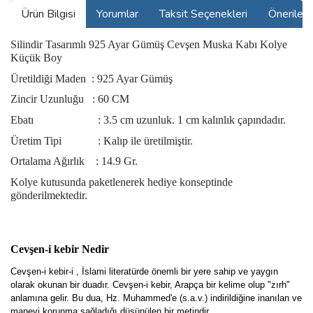
Ürün Bilgisi
Yorumlar
Taksit Seçenekleri
Önerilerin
Silindir Tasarımlı 925 Ayar Gümüş Cevşen Muska Kabı Kolye
Küçük Boy
Üretildiği Maden : 925 Ayar Gümüş
Zincir Uzunluğu : 60 CM
Ebatı : 3.5 cm uzunluk. 1 cm kalınlık çapındadır.
Üretim Tipi : Kalıp ile üretilmiştir.
Ortalama Ağırlık : 14.9 Gr.
Kolye kutusunda paketlenerek hediye konseptinde
gönderilmektedir.
Cevşen-i kebir Nedir
Cevşen-i kebir-i , İslami literatürde önemli bir yere sahip ve yaygın
olarak okunan bir duadır. Cevşen-i kebir, Arapça bir kelime olup "zırh"
anlamına gelir. Bu dua, Hz. Muhammed'e (s.a.v.) indirildiğine inanılan ve
manevi korunma sağladığı düşünülen bir metindir.