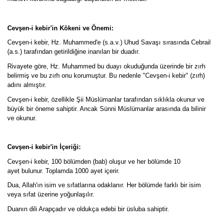
Cevşen-i kebir'in Kökeni ve Önemi:
Cevşen-i kebir, Hz. Muhammed'e (s.a.v.) Uhud Savaşı sırasında Cebrail
(a.s.) tarafından getirildiğine inanılan bir duadır.
Rivayete göre, Hz. Muhammed bu duayı okuduğunda üzerinde bir zırh
belirmiş ve bu zırh onu korumuştur. Bu nedenle "Cevşen-i kebir" (zırh)
adını almıştır.
Cevşen-i kebir, özellikle Şii Müslümanlar tarafından sıklıkla okunur ve
büyük bir öneme sahiptir. Ancak Sünni Müslümanlar arasında da bilinir
ve okunur.
Cevşen-i kebir'in İçeriği:
Cevşen-i kebir, 100 bölümden (bab) oluşur ve her bölümde 10
ayet bulunur. Toplamda 1000 ayet içerir.
Dua, Allah'ın isim ve sıfatlarına odaklanır. Her bölümde farklı bir isim
veya sıfat üzerine yoğunlaşılır.
Duanın dili Arapçadır ve oldukça edebi bir üsluba sahiptir.