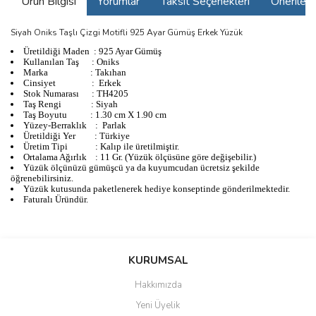
Ürün Bilgisi
Yorumlar
Taksit Seçenekleri
Önerilerin
Siyah Oniks Taşlı Çizgi Motifli 925 Ayar Gümüş Erkek Yüzük
Üretildiği Maden : 925 Ayar Gümüş
Kullanılan Taş : Oniks
Marka : Takıhan
Cinsiyet : Erkek
Stok Numarası : TH4205
Taş Rengi : Siyah
Taş Boyutu : 1.30 cm X 1.90 cm
Yüzey-
Berraklık : Parlak
Üretildiği Yer : Türkiye
Üretim Tipi : Kalıp ile üretilmiştir.
Ortalama Ağırlık : 11 Gr. (Yüzük ölçüsüne göre değişebilir.)
Yüzük ölçünüzü gümüşcü ya da kuyumcudan ücretsiz şekilde
öğrenebilirsiniz.
Yüzük kutusunda paketlenerek hediye konseptinde gönderilmektedir.
Faturalı Üründür.
Bu ürünün fiyat bilgisi, resim, ürün açıklamalarında ve diğer
konularda yetersiz gördüğünüz noktaları öneri formunu kullanarak
Bu ürüne ilk yorumu siz yapın!
KURUMSAL
tarafımıza iletebilirsiniz.
Görüş ve önerileriniz için teşekkür ederiz.
Hakkımızda
Yorum Yaz
Yeni Üyelik
Ürün resmi kalitesiz, bozuk veya görüntülenemiyor.