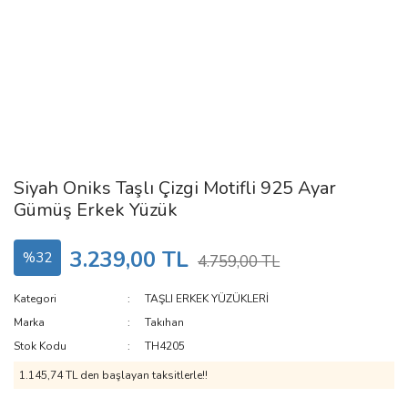
Siyah Oniks Taşlı Çizgi Motifli 925 Ayar
Gümüş Erkek Yüzük
3.239,00 TL
%32
4.759,00 TL
Kategori
TAŞLI ERKEK YÜZÜKLERİ
Marka
Takıhan
Stok Kodu
TH4205
1.145,74 TL den başlayan taksitlerle!!