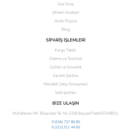
Üye Girişi
Ürün açıklamasında eksik bilgiler bulunuyor.
Şifremi Unuttum
Ürün bilgilerinde hatalar bulunuyor.
Yüzük Ölçüsü
Ürün fiyatı diğer sitelerden daha pahalı.
Blog
Bu ürüne benzer farklı alternatifler olmalı.
SİPARİŞ İŞLEMLERİ
Kargo Takibi
Ödeme ve Teslimat
Gizlilik ve Güvenlik
Gönder
Garanti Şartları
Mesafeli Satış Sözleşmesi
İade Şartları
BİZE ULAŞIN
Mollafenari Mh. Bileyciler Sk. No:32/B Beyazıt Fatih/İSTANBUL
0 (536) 737 80 80
0 (212) 511 44 00