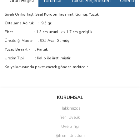
Ürün Bilgisi
Yorumlar
Taksit Seçenekleri
Önerilerin
Siyah Oniks Taşlı Saat Kordon Tasarımlı Gümüş Yüzük
Ortalama Ağırlık : 9.5 gr.
Ebat : 1.3 cm uzunluk x 1.7 cm genişlik
Üretildiği Maden : 925 Ayar Gümüş
Yüzey Berraklık : Parlak
Üretim Tipi : Kalıp ile üretilmiştir.
Kolye kutusunda paketlenerek gönderilmektedir.
Bu ürünün fiyat bilgisi, resim, ürün açıklamalarında ve diğer
konularda yetersiz gördüğünüz noktaları öneri formunu kullanarak
Bu ürüne ilk yorumu siz yapın!
KURUMSAL
tarafımıza iletebilirsiniz.
Görüş ve önerileriniz için teşekkür ederiz.
Hakkımızda
Yorum Yaz
Yeni Üyelik
Ürün resmi kalitesiz, bozuk veya görüntülenemiyor.
Üye Girişi
Ürün açıklamasında eksik bilgiler bulunuyor.
Şifremi Unuttum
Ürün bilgilerinde hatalar bulunuyor.