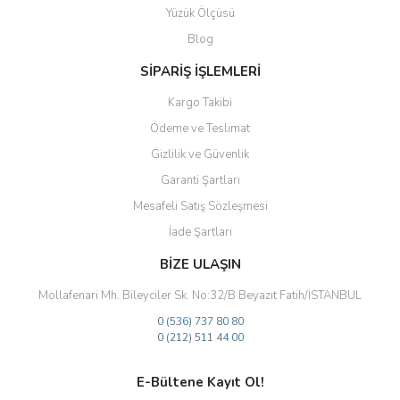
Yüzük Ölçüsü
Ürün fiyatı diğer sitelerden daha pahalı.
Blog
Bu ürüne benzer farklı alternatifler olmalı.
SİPARİŞ İŞLEMLERİ
Kargo Takibi
Ödeme ve Teslimat
Gizlilik ve Güvenlik
Gönder
Garanti Şartları
Mesafeli Satış Sözleşmesi
İade Şartları
BİZE ULAŞIN
Mollafenari Mh. Bileyciler Sk. No:32/B Beyazıt Fatih/İSTANBUL
0 (536) 737 80 80
0 (212) 511 44 00
E-Bültene Kayıt Ol!