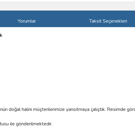
Yorumlar
Taksit Seçenekleri
ük
rünün doğal halini müşterilerimize yansıtmaya çalıştık. Resimde gör
utusu ile gönderilmektedir.