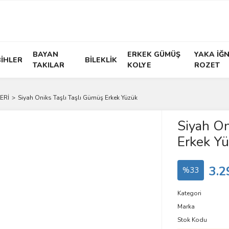
BAYAN
ERKEK GÜMÜŞ
YAKA İĞN
İHLER
BİLEKLİK
TAKILAR
KOLYE
ROZET
ERİ
Siyah Oniks Taşlı Taşlı Gümüş Erkek Yüzük
Siyah On
Erkek Y
3.2
%33
Kategori
Marka
Stok Kodu