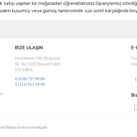
satışı yapılan bir mağazadan öğrenebilirsiniz.Siparişleriniz istedi
kın kuyumcu veya gümüş tamircisinde cüzi ücret karşılığında boyun
ve diğer konularda yetersiz gördüğünüz noktaları öneri formunu kullanarak taraf
Bu ürüne ilk yorumu siz yapın!
BİZE ULAŞIN
E-
r.
Yorum Yaz
Mollafenari Mh. Bileyciler
Fır
Sk. No:32/B Beyazıt Fatih/
ist
İSTANBUL
0 (536) 737 80 80
0 (212) 511 44 00
si
Bi
Gönder
sertifikası ile korunmaktadır.