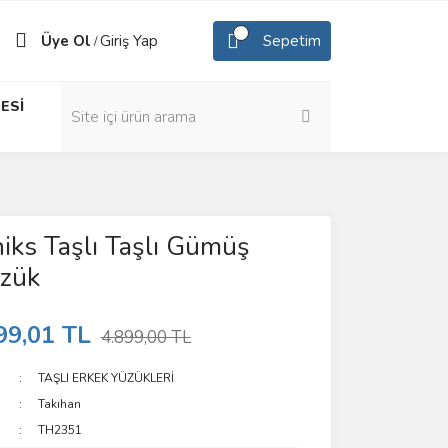
Üye Ol
Giriş Yap
Sepetim
/
ESİ
iks Taşlı Taşlı Gümüş
üzük
99,01 TL
4.899,00 TL
TAŞLI ERKEK YÜZÜKLERİ
Takıhan
TH2351