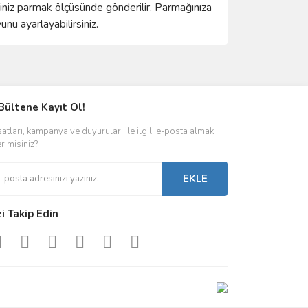
ğiniz parmak ölçüsünde gönderilir. Parmağınıza
u ayarlayabilirsiniz.
ımıza iletebilirsiniz.
Bültene Kayıt Ol!
satları, kampanya ve duyuruları ile ilgili e-posta almak
er misiniz?
EKLE
zi Takip Edin