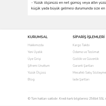
- Yüzük ölçünüzü en net gümüş veya altın yüzük 
küçük yada büyük gelmesi durumunda size en ya
Bu ürünün fiyat bilgisi, resim, ürün açıklamalarında 
Görüş ve önerileriniz için teşekkür ederiz.
KURUMSAL
SİPARİŞ İŞLEMLERİ
Ürün resmi kalitesiz, bozuk veya görüntülenemiyo
Ürün açıklamasında eksik bilgiler bulunuyor.
Hakkımızda
Kargo Takibi
Ürün bilgilerinde hatalar bulunuyor.
Yeni Üyelik
Ödeme ve Teslimat
Ürün fiyatı diğer sitelerden daha pahalı.
Üye Girişi
Gizlilik ve Güvenlik
Bu ürüne benzer farklı alternatifler olmalı.
Şifremi Unuttum
Garanti Şartları
Yüzük Ölçüsü
Mesafeli Satış Sözleşme
Blog
İade Şartları
© Tüm hakları saklıdır. Kredi kartı bilgileriniz 256bit SSL 