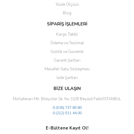
Yüzük Ölçüsü
Ürün fiyatı diğer sitelerden daha pahalı.
Blog
Bu ürüne benzer farklı alternatifler olmalı.
SİPARİŞ İŞLEMLERİ
Kargo Takibi
Ödeme ve Teslimat
Gizlilik ve Güvenlik
Gönder
Garanti Şartları
Mesafeli Satış Sözleşmesi
İade Şartları
BİZE ULAŞIN
Mollafenari Mh. Bileyciler Sk. No:32/B Beyazıt Fatih/İSTANBUL
0 (536) 737 80 80
0 (212) 511 44 00
E-Bültene Kayıt Ol!