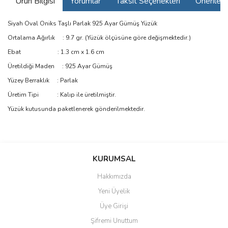
Ürün Bilgisi
Yorumlar
Taksit Seçenekleri
Önerilerin
Siyah Oval Oniks Taşlı Parlak 925 Ayar Gümüş Yüzük
Ortalama Ağırlık : 9.7 gr. (Yüzük ölçüsüne göre değişmektedir.)
Ebat : 1.3 cm x 1.6 cm
Üretildiği Maden : 925 Ayar Gümüş
Yüzey Berraklık : Parlak
Üretim Tipi : Kalıp ile üretilmiştir.
Yüzük kutusunda paketlenerek gönderilmektedir.
Bu ürünün fiyat bilgisi, resim, ürün açıklamalarında ve diğer
konularda yetersiz gördüğünüz noktaları öneri formunu kullanarak
Bu ürüne ilk yorumu siz yapın!
KURUMSAL
tarafımıza iletebilirsiniz.
Görüş ve önerileriniz için teşekkür ederiz.
Hakkımızda
Yorum Yaz
Yeni Üyelik
Ürün resmi kalitesiz, bozuk veya görüntülenemiyor.
Üye Girişi
Ürün açıklamasında eksik bilgiler bulunuyor.
Şifremi Unuttum
Ürün bilgilerinde hatalar bulunuyor.