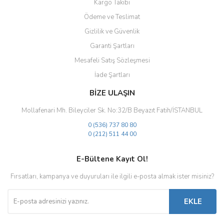
Kargo Takibi
Ödeme ve Teslimat
Gizlilik ve Güvenlik
Gönder
Garanti Şartları
Mesafeli Satış Sözleşmesi
İade Şartları
BİZE ULAŞIN
Mollafenari Mh. Bileyciler Sk. No:32/B Beyazıt Fatih/İSTANBUL
0 (536) 737 80 80
0 (212) 511 44 00
E-Bültene Kayıt Ol!
Fırsatları, kampanya ve duyuruları ile ilgili e-posta almak ister misiniz?
EKLE