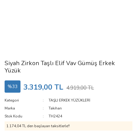
Siyah Zirkon Taşlı Elif Vav Gümüş Erkek
Yüzük
3.319,00 TL
%33
4.919,00 TL
Kategori
TAŞLI ERKEK YÜZÜKLERİ
Marka
Takıhan
Stok Kodu
TH2424
1.174,04 TL den başlayan taksitlerle!!