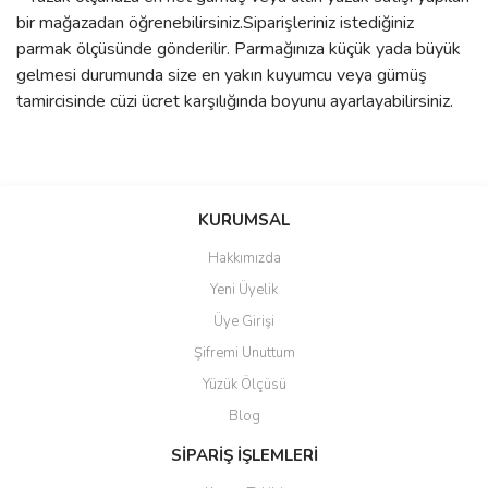
bir mağazadan öğrenebilirsiniz.Siparişleriniz istediğiniz
parmak ölçüsünde gönderilir. Parmağınıza küçük yada büyük
gelmesi durumunda size en yakın kuyumcu veya gümüş
tamircisinde cüzi ücret karşılığında boyunu ayarlayabilirsiniz.
Bu ürünün fiyat bilgisi, resim, ürün açıklamalarında ve diğer
konularda yetersiz gördüğünüz noktaları öneri formunu kullanarak
Bu ürüne ilk yorumu siz yapın!
KURUMSAL
tarafımıza iletebilirsiniz.
Görüş ve önerileriniz için teşekkür ederiz.
Hakkımızda
Yorum Yaz
Yeni Üyelik
Ürün resmi kalitesiz, bozuk veya görüntülenemiyor.
Üye Girişi
Ürün açıklamasında eksik bilgiler bulunuyor.
Şifremi Unuttum
Ürün bilgilerinde hatalar bulunuyor.
Yüzük Ölçüsü
Ürün fiyatı diğer sitelerden daha pahalı.
Blog
Bu ürüne benzer farklı alternatifler olmalı.
SİPARİŞ İŞLEMLERİ