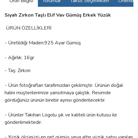
Ürün Bilgisi
Yorumlar
Taksit Seçenekleri
Önerilerin
Siyah Zirkon Taşlı Elif Vav Gümüş Erkek Yüzük
ÜRÜN ÖZELLİKLERİ
- Üretildiği Maden:925 Ayar Gümüş
- Ağırlık: 16gr
- Taş: Zirkon
- Ürün fotoğrafları tarafımızdan çekilmiştir. Ürünün doğal
halini müşterilerimize yansıtmaya çalıştık. Resimde
gördüğünüz ürünün birebir aynısı gönderilecektir.
- Ürünler Takıhan Logolu şık ve kaliteli ürün kutusu ile
gönderilmektedir.
- Yüzük ölçünüzü en net gümüş veya altın yüzük satışı yapılan